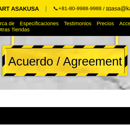
asa@ka
ART ASAKUSA
📞+81-80-9988-9988
📧
rca de
Especificaciones
Testimonios
Precios
Acc
tras Tiendas
Acuerdo / Agreement