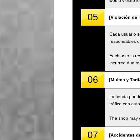
would violate loc
05
[Violación de l
Cada usuario se
responsables de
Each user is res
incurred due to 
06
[Multas y Tari
La tienda puede
tráfico con aut
The shop may ch
07
[Accidentes de