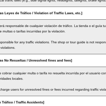
al traffic laws (e.g., side signal lights, headlights, taillights, brake light
as Leyes de Tráfico / Violation of Traffic Laws, etc.]
rá responsable de cualquier violación de tráfico. La tienda o el guía tu
 multas o tarifas incurridas por la violación.
ponsible for any traffic violations. The shop or tour guide is not respons
violations.
fas No Resueltas / Unresolved fines and fees]
 cobrar cualquier multa o tarifa no resuelta incurrida por el usuario co
oridades locales.
arge users for unresolved fines or fees incurred regarding traffic violat
 Tráfico / Traffic Accidents]