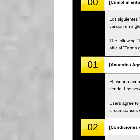
00
[Cumplimiento
Los siguientes 
versión en ingl
The following "
official "Terms
01
[Acuerdo / Ag
El usuario acep
tienda. Los ser
Users agree to 
circumstances w
02
[Condiciones d