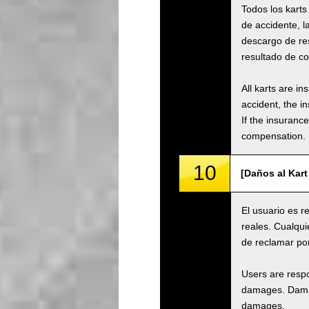
Todos los karts
de accidente, 
descargo de re
resultado de co
All karts are i
accident, the i
If the insuranc
compensation.
10
[Daños al Kart
El usuario es r
reales. Cualqui
de reclamar po
Users are respo
damages. Damage
damages.