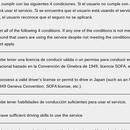
 cumplir con las siguientes 4 condiciones. Si el usuario no cumple con
irá usar el servicio. Si se encuentra que el usuario está usando el ser
, el usuario reconoce que el seguro no se aplicará.
 all of the following 4 conditions. If any one of the conditions is not m
is found that users are using the service despite not meeting the conditi
ot apply.
ebe tener una licencia de conducir válida o un permiso para conducir 
acional basado en la Convención de Ginebra de 1949, licencia SOFA, et
ssess a valid driver's license or permit to drive in Japan (such as an I
949 Geneva Convention, SOFA license, etc.).
be tener habilidades de conducción suficientes para usar el servicio.
ve sufficient driving skills to use the service.