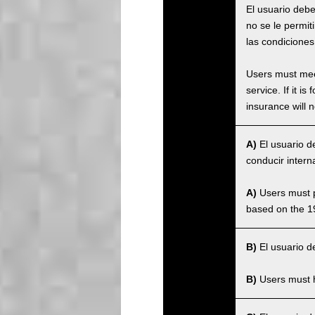
El usuario debe
no se le permit
las condiciones
Users must meet
service. If it 
insurance will n
A)
El usuario d
conducir intern
A)
Users must po
based on the 1
B)
El usuario de
B)
Users must ha