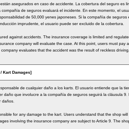
 están asegurados en caso de accidente. La cobertura del seguro es li
la compañía de seguros evaluará el incidente. En este momento, el usu
sponsabilidad de 50,000 yenes japoneses. Si la compañía de seguros e
nducción imprudente, el usuario puede ser excluido de la cobertura.
nsured against accidents. The insurance coverage is limited and regulate
nsurance company will evaluate the case. At this point, users must pay 
e company evaluates that the accident was the result of reckless drivin
 / Kart Damages]
esponsable de cualquier daño a los karts. El usuario entiende que la t
er daño que involucre a la compañía de seguros seguirá la cláusula 9. 
r daños.
nsible for any damage to the kart. Users understand that the shop will 
s involving the insurance company are subject to Article 9. The shop 