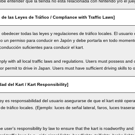
be entender que la tienda no está relacionada con Nintendo y/o el jueg
de las Leyes de Tráfico / Compliance with Traffic Laws]
 obedecer todas las leyes y regulaciones de tráfico locales. El usuario
a o un permiso para conducir en Japón y debe portarla en todo momento
conducción suficientes para conducir el kart.
ly with all local traffic laws and regulations. Users must possess and ca
 or permit to drive in Japan. Users must have sufficient driving skills to 
ad del Kart / Kart Responsibility]
ey es responsabilidad del usuario asegurarse de que el kart esté opera
 de tráfico locales. (Ejemplo: luces de señal lateral, faros, luces trasera
the user's responsibility by law to ensure that the kart is roadworthy and