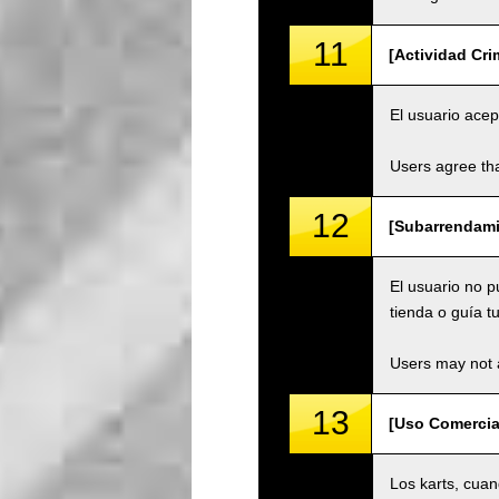
11
[Actividad Cri
El usuario acep
Users agree tha
12
[Subarrendami
El usuario no 
tienda o guía tu
Users may not a
13
[Uso Comercia
Los karts, cuan