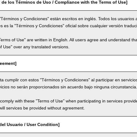
 de los Términos de Uso / Compliance with the Terms of Use]
"Términos y Condiciones" están escritos en inglés. Todos los usuarios 
és es la "Términos y Condiciones" oficial sobre cualquier versión traduc
Terms of Use" are written in English. All users agree and understand tha
 of Use" over any translated versions.
reement]
ta cumplir con estos "Términos y Condiciones" al participar en servicio
vicios no serán proporcionados sin acuerdo bajo ninguna circunstancia
comply with these "Terms of Use" when participating in services provid
ill services be provided without agreement.
el Usuario / User Condition]