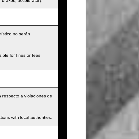
s, brakes, accelerator).
rístico no serán
ible for fines or fees
n respecto a violaciones de
ions with local authorities.