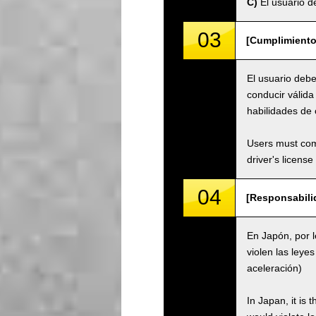
C)
El usuario de
03
[Cumplimiento 
El usuario debe
conducir válid
habilidades de 
Users must comp
driver's license
04
[Responsabilid
En Japón, por l
violen las leyes
aceleración)
In Japan, it is 