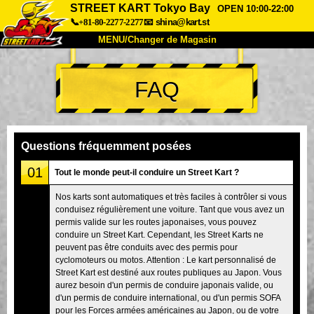
STREET KART Tokyo Bay
OPEN 10:00-22:00
📞+81-80-2277-2277
📧
shina@kart.st
MENU/Changer de Magasin
ACCUEIL
FAQ
À Propos
Caractéristiques
Tarifs
Accès
Avis
FAQ
Entreprise
Réservation
Questions fréquemment posées
Changer de Magasin
01
Tout le monde peut-il conduire un Street Kart ?
Tokyo Shinagawa
Tokyo Akihabara#1
Nos karts sont automatiques et très faciles à contrôler si vous
conduisez régulièrement une voiture. Tant que vous avez un
Tokyo Akihabara#2
Tokyo Shibuya
permis valide sur les routes japonaises, vous pouvez
Tokyo Shibuya Annexe
Baie de Tokyo
conduire un Street Kart. Cependant, les Street Karts ne
peuvent pas être conduits avec des permis pour
Tokyo Asakusa
Osaka
cyclomoteurs ou motos. Attention : Le kart personnalisé de
Street Kart est destiné aux routes publiques au Japon. Vous
Okinawa
aurez besoin d'un permis de conduire japonais valide, ou
d'un permis de conduire international, ou d'un permis SOFA
pour les Forces armées américaines au Japon, ou de votre