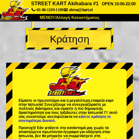
STREET KART Akihabara #1
OPEN 10:00-22:00
📞+81-80-1199-1199
📧
shina@kart.st
ΜΕΝΟΥ/Αλλαγή Καταστήματος
ΚΥΡΙΩΣ
Κράτηση
Σχετικά
Προδιαγραφές
Τιμές
Πρόσβαση
Αναφορές
Συχνές Ερωτήσεις
Εταιρεία
Κράτηση
Αλλαγή Καταστήματος
Τόκιο Σινάγαουα #1
Τόκιο Ακίχαμπαρα #1
Τόκιο Ακίχαμπαρα #2
Τόκιο Σιμπούγια
Είμαστε οι
πρωτοπόροι
και η
μεγαλύτερη εταιρεία καρτ
Τόκιο Σιμπούγια Annex
Τόκιο Κόλπος
στην Ιαπωνία! Συνεχίζουμε να συνεργαζόμαστε με
πολλούς διάσημους
και είμαστε η
πιο δημοφιλής
δραστηριότητα
για τους ταξιδιώτες στην Ιαπωνία! Γι' αυτό
Τόκιο Ασακούσα
Οσάκα
σας συνιστούμε ανεπιφύλακτα να
κάνετε κράτηση το
συντομότερο δυνατό.
Οκινάουα
Προσοχή! Εάν φτάσετε στο κατάστημά μας χωρίς τα
απαιτούμενα πρωτότυπα έγγραφα για οδήγηση στην
Ιαπωνία, δεν θα μπορείτε να συμμετάσχετε στη