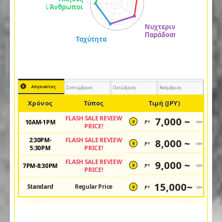
Αύγουστος
Σεπτέμβριος
Οκτώβριος
Νοέμβριος
Χρόνος
Τύπος
Τιμή (JPY)
FLASH SALE REVIEW
7,000 ~
10AM-1PM
JPY
/pax
¥
PRICE!
2:30PM-
FLASH SALE REVIEW
8,000 ~
JPY
/pax
¥
5:30PM
PRICE!
FLASH SALE REVIEW
9,000 ~
7PM-8:30PM
JPY
/pax
¥
PRICE!
15,000~
Standard
Regular Price
JPY
/pax
¥