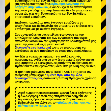
δραστηριότητα και δεν θα λάβετε επιστροφή χρημάτων.
(περιγράφεται παρακάτω
«Δίπλωμα οδήγησης για
οδήγηση στην Ιαπωνία»
) Εάν δεν έχετε τα απαιτούμενα
έγγραφα για οδήγηση στην Ιαπωνία, δεν θα μπορείτε να
συμμετάσχετε στη δραστηριότητα και δεν θα λάβετε
επιστροφή χρημάτων.
Διαβάστε παρακάτω ποια έγγραφα χρειάζεστε να
αποκτήσετε και βεβαιωθείτε ότι μπορείτε να φτάσετε στο
κατάστημά μας με αυτά τα έγγραφα.
Σας συνιστούμε να μας στείλετε φωτογραφίες του
διπλώματος οδήγησης και των εγγράφων που έχετε
αποκτήσει αφού κάνετε κράτηση για τη δραστηριότητά μας
μέσω της συνομιλίας ή μέσω e-mail
(
license@streetkart.com
) ώστε να μπορέσουμε να
ελέγξουμε εκ των προτέρων αν υπάρχουν προβλήματα.
Αν θέλετε να κάνετε κράτηση για πολύ κοντινές
ημερομηνίες, ενδέχεται να μην έχετε αρκετό χρόνο για να
μας ζητήσετε να ελέγξουμε. Σε αυτήν την περίπτωση, θα
πρέπει να το επιβεβαιώσετε μόνοι σας με δική σας ευθύνη.
Η πολιτική ακύρωσης του STREET KART επιτρέπει την
ακύρωση μόνο μέχρι
7 ημέρες πριν από την ώρα
δραστηριότητάς σας
(Ιαπωνική Τυπική Ώρα) χωρίς χρέωση
ακύρωσης.
Αυτή η δραστηριότητα απαιτεί διεθνή άδεια οδήγησης
ή άλλο έγγραφο που σας επιτρέπει να οδηγείτε σε
δημόσιους δρόμους στην Ιαπωνία. Παρακαλούμε
βεβαιωθείτε ότι ελέγχετε το
«Δίπλωμα οδήγησης για
οδήγηση στην Ιαπωνία»