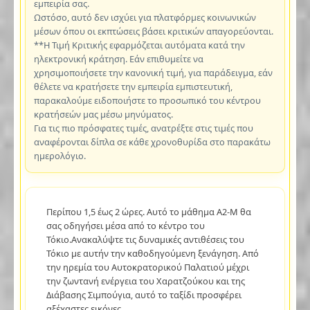
εμπειρία σας.
Ωστόσο, αυτό δεν ισχύει για πλατφόρμες κοινωνικών
μέσων όπου οι εκπτώσεις βάσει κριτικών απαγορεύονται.
**Η Τιμή Κριτικής εφαρμόζεται αυτόματα κατά την
ηλεκτρονική κράτηση. Εάν επιθυμείτε να
χρησιμοποιήσετε την κανονική τιμή, για παράδειγμα, εάν
θέλετε να κρατήσετε την εμπειρία εμπιστευτική,
παρακαλούμε ειδοποιήστε το προσωπικό του κέντρου
κρατήσεών μας μέσω μηνύματος.
Για τις πιο πρόσφατες τιμές, ανατρέξτε στις τιμές που
αναφέρονται δίπλα σε κάθε χρονοθυρίδα στο παρακάτω
ημερολόγιο.
Περίπου 1,5 έως 2 ώρες. Αυτό το μάθημα A2-M θα
σας οδηγήσει μέσα από το κέντρο του
Τόκιο.Ανακαλύψτε τις δυναμικές αντιθέσεις του
Τόκιο με αυτήν την καθοδηγούμενη ξενάγηση. Από
την ηρεμία του Αυτοκρατορικού Παλατιού μέχρι
την ζωντανή ενέργεια του Χαρατζούκου και της
Διάβασης Σιμπούγια, αυτό το ταξίδι προσφέρει
αξέχαστες εικόνες.