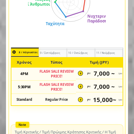
8 / Αύγουστος
9 / Σεπτέμβριος
10 / Οκτώβριος
11 / Νοέμβριος
Χρόνος
Τύπος
Τιμή (JPY)
FLASH SALE REVIEW
7,000 ~
4PM
JPY
/pax
¥
PRICE!
FLASH SALE REVIEW
7,000 ~
5:30PM
JPY
/pax
¥
PRICE!
15,000~
Standard
Regular Price
JPY
/pax
¥
Τιμή Κριτικής / Τιμή Πρώιμης Κράτησης Κριτικής / Η Τιμή