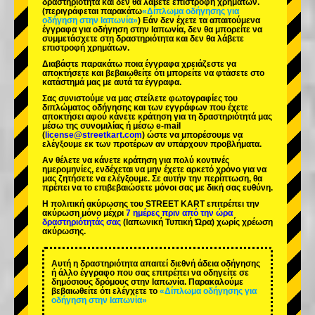
δραστηριότητα και δεν θα λάβετε επιστροφή χρημάτων.
(περιγράφεται παρακάτω
«Δίπλωμα οδήγησης για
οδήγηση στην Ιαπωνία»
) Εάν δεν έχετε τα απαιτούμενα
έγγραφα για οδήγηση στην Ιαπωνία, δεν θα μπορείτε να
συμμετάσχετε στη δραστηριότητα και δεν θα λάβετε
επιστροφή χρημάτων.
Διαβάστε παρακάτω ποια έγγραφα χρειάζεστε να
αποκτήσετε και βεβαιωθείτε ότι μπορείτε να φτάσετε στο
κατάστημά μας με αυτά τα έγγραφα.
Σας συνιστούμε να μας στείλετε φωτογραφίες του
διπλώματος οδήγησης και των εγγράφων που έχετε
αποκτήσει αφού κάνετε κράτηση για τη δραστηριότητά μας
μέσω της συνομιλίας ή μέσω e-mail
(
license@streetkart.com
) ώστε να μπορέσουμε να
ελέγξουμε εκ των προτέρων αν υπάρχουν προβλήματα.
Αν θέλετε να κάνετε κράτηση για πολύ κοντινές
ημερομηνίες, ενδέχεται να μην έχετε αρκετό χρόνο για να
μας ζητήσετε να ελέγξουμε. Σε αυτήν την περίπτωση, θα
πρέπει να το επιβεβαιώσετε μόνοι σας με δική σας ευθύνη.
Η πολιτική ακύρωσης του STREET KART επιτρέπει την
ακύρωση μόνο μέχρι
7 ημέρες πριν από την ώρα
δραστηριότητάς σας
(Ιαπωνική Τυπική Ώρα) χωρίς χρέωση
ακύρωσης.
Αυτή η δραστηριότητα απαιτεί διεθνή άδεια οδήγησης
ή άλλο έγγραφο που σας επιτρέπει να οδηγείτε σε
δημόσιους δρόμους στην Ιαπωνία. Παρακαλούμε
βεβαιωθείτε ότι ελέγχετε το
«Δίπλωμα οδήγησης για
οδήγηση στην Ιαπωνία»