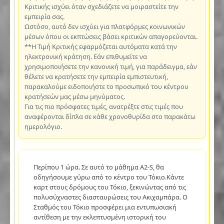
Κριτικής ισχύει όταν σχεδιάζετε να μοιραστείτε την
εμπειρία σας.
Ωστόσο, αυτό δεν ισχύει για πλατφόρμες κοινωνικών
μέσων όπου οι εκπτώσεις βάσει κριτικών απαγορεύονται.
**Η Τιμή Κριτικής εφαρμόζεται αυτόματα κατά την
ηλεκτρονική κράτηση. Εάν επιθυμείτε να
χρησιμοποιήσετε την κανονική τιμή, για παράδειγμα, εάν
θέλετε να κρατήσετε την εμπειρία εμπιστευτική,
παρακαλούμε ειδοποιήστε το προσωπικό του κέντρου
κρατήσεών μας μέσω μηνύματος.
Για τις πιο πρόσφατες τιμές, ανατρέξτε στις τιμές που
αναφέρονται δίπλα σε κάθε χρονοθυρίδα στο παρακάτω
ημερολόγιο.
Περίπου 1 ώρα. Σε αυτό το μάθημα A2-S, θα
οδηγήσουμε γύρω από το κέντρο του Τόκιο.Κάντε
καρτ στους δρόμους του Τόκιο, ξεκινώντας από τις
πολυσύχναστες διασταυρώσεις του Ακιχαμπάρα. Ο
Σταθμός του Τόκιο προσφέρει μια εντυπωσιακή
αντίθεση με την εκλεπτυσμένη ιστορική του