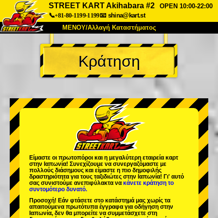
STREET KART Akihabara #2
OPEN 10:00-22:00
📞+81-80-1199-1199
📧
shina@kart.st
ΜΕΝΟΥ/Αλλαγή Καταστήματος
ΚΥΡΙΩΣ
Κράτηση
Σχετικά
Προδιαγραφές
Τιμές
Πρόσβαση
Αναφορές
Συχνές Ερωτήσεις
Εταιρεία
Κράτηση
Αλλαγή Καταστήματος
Τόκιο Σινάγαουα #1
Τόκιο Ακίχαμπαρα #1
Τόκιο Ακίχαμπαρα #2
Τόκιο Σιμπούγια
Είμαστε οι
πρωτοπόροι
και η
μεγαλύτερη εταιρεία καρτ
Τόκιο Σιμπούγια Annex
Τόκιο Κόλπος
στην Ιαπωνία! Συνεχίζουμε να συνεργαζόμαστε με
πολλούς διάσημους
και είμαστε η
πιο δημοφιλής
δραστηριότητα
για τους ταξιδιώτες στην Ιαπωνία! Γι' αυτό
Τόκιο Ασακούσα
Οσάκα
σας συνιστούμε ανεπιφύλακτα να
κάνετε κράτηση το
συντομότερο δυνατό.
Οκινάουα
Προσοχή! Εάν φτάσετε στο κατάστημά μας χωρίς τα
απαιτούμενα πρωτότυπα έγγραφα για οδήγηση στην
Ιαπωνία, δεν θα μπορείτε να συμμετάσχετε στη