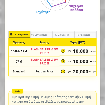
8 / Αύγουστος
9 / Σεπτέμβριος
10 / Οκτώβριος
11 / Νοέμβριος
Χρόνος
Τύπος
Τιμή (JPY)
FLASH SALE REVIEW
10,000 ~
10AM / 1PM
JPY
/pax
¥
PRICE!
FLASH SALE REVIEW
10,000 ~
7PM
JPY
/pax
¥
PRICE!
20,000~
Standard
Regular Price
JPY
/pax
¥
Τιμή Κριτικής / Τιμή Πρώιμης Κράτησης Κριτικής / Η Τιμή
Κριτικής ισχύει όταν σχεδιάζετε να μοιραστείτε την