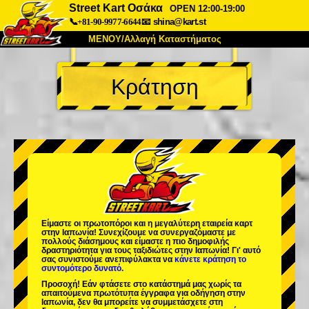
Street Kart Οσάκα
OPEN 12:00-19:00
📞+81-90-9977-6644
📧
shina@kart.st
ΜΕΝΟΥ/Αλλαγή Καταστήματος
ΚΥΡΙΩΣ
Κράτηση
Σχετικά
Προδιαγραφές
Τιμές
Πρόσβαση
Αναφορές
Συχνές Ερωτήσεις
Εταιρεία
Κράτηση
Αλλαγή Καταστήματος
Τόκιο Σινάγαουα #1
Τόκιο Ακίχαμπαρα #1
Τόκιο Ακίχαμπαρα #2
Τόκιο Σιμπούγια
Είμαστε οι
πρωτοπόροι
και η
μεγαλύτερη εταιρεία καρτ
Τόκιο Σιμπούγια Annex
Τόκιο Κόλπος
στην Ιαπωνία! Συνεχίζουμε να συνεργαζόμαστε με
πολλούς διάσημους
και είμαστε η
πιο δημοφιλής
δραστηριότητα
για τους ταξιδιώτες στην Ιαπωνία! Γι' αυτό
Τόκιο Ασακούσα
Οσάκα
σας συνιστούμε ανεπιφύλακτα να
κάνετε κράτηση το
συντομότερο δυνατό.
Οκινάουα
Προσοχή! Εάν φτάσετε στο κατάστημά μας χωρίς τα
απαιτούμενα πρωτότυπα έγγραφα για οδήγηση στην
Ιαπωνία, δεν θα μπορείτε να συμμετάσχετε στη