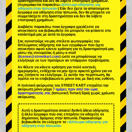
δραστηριότητα και δεν θα λάβετε επιστροφή χρημάτων.
(περιγράφεται παρακάτω
«Δίπλωμα οδήγησης για
οδήγηση στην Ιαπωνία»
) Εάν δεν έχετε τα απαιτούμενα
έγγραφα για οδήγηση στην Ιαπωνία, δεν θα μπορείτε να
συμμετάσχετε στη δραστηριότητα και δεν θα λάβετε
επιστροφή χρημάτων.
Διαβάστε παρακάτω ποια έγγραφα χρειάζεστε να
αποκτήσετε και βεβαιωθείτε ότι μπορείτε να φτάσετε στο
κατάστημά μας με αυτά τα έγγραφα.
Σας συνιστούμε να μας στείλετε φωτογραφίες του
διπλώματος οδήγησης και των εγγράφων που έχετε
αποκτήσει αφού κάνετε κράτηση για τη δραστηριότητά μας
μέσω της συνομιλίας ή μέσω e-mail
(
license@streetkart.com
) ώστε να μπορέσουμε να
ελέγξουμε εκ των προτέρων αν υπάρχουν προβλήματα.
Αν θέλετε να κάνετε κράτηση για πολύ κοντινές
ημερομηνίες, ενδέχεται να μην έχετε αρκετό χρόνο για να
μας ζητήσετε να ελέγξουμε. Σε αυτήν την περίπτωση, θα
πρέπει να το επιβεβαιώσετε μόνοι σας με δική σας ευθύνη.
Η πολιτική ακύρωσης του STREET KART επιτρέπει την
ακύρωση μόνο μέχρι
7 ημέρες πριν από την ώρα
δραστηριότητάς σας
(Ιαπωνική Τυπική Ώρα) χωρίς χρέωση
ακύρωσης.
Αυτή η δραστηριότητα απαιτεί διεθνή άδεια οδήγησης
ή άλλο έγγραφο που σας επιτρέπει να οδηγείτε σε
δημόσιους δρόμους στην Ιαπωνία. Παρακαλούμε
βεβαιωθείτε ότι ελέγχετε το
«Δίπλωμα οδήγησης για
οδήγηση στην Ιαπωνία»