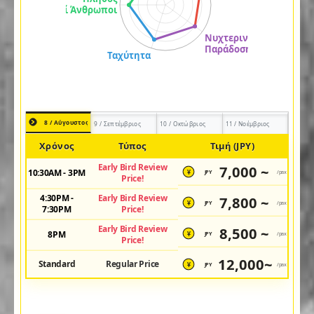
8 / Αύγουστος
9 / Σεπτέμβριος
10 / Οκτώβριος
11 / Νοέμβριος
Χρόνος
Τύπος
Τιμή (JPY)
Early Bird Review
7,000 ~
10:30AM - 3PM
JPY
/pax
¥
Price!
4:30PM -
Early Bird Review
7,800 ~
JPY
/pax
¥
7:30PM
Price!
Early Bird Review
8,500 ~
8PM
JPY
/pax
¥
Price!
12,000~
Standard
Regular Price
JPY
/pax
¥