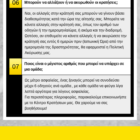
06
Μπορούν να αλλάξουν ή να ακυρωθούν οι κρατήσεις;
Ναι, οι αλλαγές στην κράτησή σας μπορούν να γίνουν βάσει
διαθεσιμότητας κατά την ώρα της αίτησής σας. Μπορείτε να
κάνετε αλλαγές στην κράτησή σας, όπως τον αριθμό των
οδηγών ή την ημερομηνία/ώρα, ή ακόμα και την διαδρομή.
Ωστόσο, αν επιθυμείτε να κάνετε αλλαγές ή να ακυρώσετε την
κράτησή σας εντός 6 ημερών πριν (Ιαπωνική Ώρα) από την
ημερομηνία της δραστηριότητας, θα εφαρμοστεί η Πολιτική
Ακύρωσης μας.
Ποιος είναι ο μέγιστος αριθμός που μπορεί να υπάρχει σε
07
μια ομάδα;
Ως μέτρο ασφαλείας, ένας ξεναγός μπορεί να συνοδεύσει
μέχρι 6 οδηγούς ανά ομάδα., με κάθε ομάδα να φεύγει λίγα
λεπτά αργότερα για λόγους ασφαλείας.
Για περισσότερες πληροφορίες, παρακαλούμε επικοινωνήστε
με το Κέντρο Κρατήσεων μας. Θα χαρούμε να σας
βοηθήσουμε!