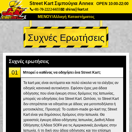
Street Kart Σιμπούγια Annex
OPEN 10:00-22:00
📞+81-70-2222-6655
📧
shina@kart.st
ΜΕΝΟΥ/Αλλαγή Καταστήματος
ΚΥΡΙΩΣ
Συχνές Ερωτήσεις
Σχετικά
Προδιαγραφές
Τιμές
Πρόσβαση
Αναφορές
Συχνές Ερωτήσεις
Εταιρεία
Κράτηση
Συχνές ερωτήσεις
Αλλαγή Καταστήματος
01
Μπορεί ο καθένας να οδηγήσει ένα Street Kart;
Τόκιο Σινάγαουα #1
Τόκιο Ακίχαμπαρα #1
Τα kart μας είναι αυτόματα και πολύ εύκολα να τα ελέγξεις αν
οδηγείς κανονικά αυτοκίνητο. Εφόσον έχεις μια άδεια
Τόκιο Ακίχαμπαρα #2
Τόκιο Σιμπούγια
οδήγησης που είναι έγκυρη στους δρόμους της Ιαπωνίας,
Τόκιο Σιμπούγια Annex
Τόκιο Κόλπος
μπορείς να οδηγήσεις ένα Street Kart. Ωστόσο, το Street Kart
δεν επιτρέπεται να οδηγείται με άδειες για μοτοποδήλατα ή
Τόκιο Ασακούσα
Οσάκα
μοτοσικλέτες. Προσοχή: Το custom-made go-kart της Street
Kart είναι για δημόσιους δρόμους στην Ιαπωνία. Θα
Οκινάουα
χρειαστείς έγκυρη άδεια οδήγησης Ιαπωνίας, Διεθνή Άδεια
Οδήγησης ή Άδεια SOFA για τις Αμερικανικές Δυνάμεις στην
Ιαπωνία, ή τη δική σου άδεια οδήγησης και την επίσημη