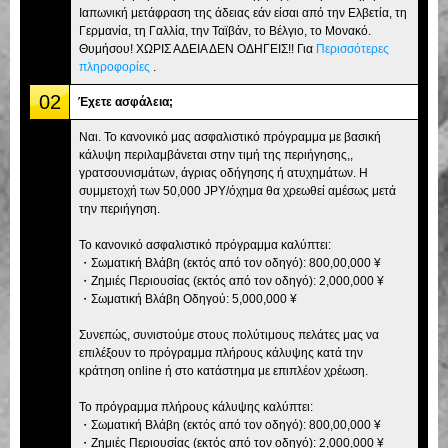
Ιαπωνική μετάφραση της άδειας εάν είσαι από την Ελβετία, τη
Γερμανία, τη Γαλλία, την Ταϊβάν, το Βέλγιο, το Μονακό.
Θυμήσου! ΧΩΡΙΣ ΑΔΕΙΑ ΔΕΝ ΟΔΗΓΕΙΣ!! Για
Περισσότερες
πληροφορίες
.
02
Έχετε ασφάλεια;
Ναι. Το κανονικό μας ασφαλιστικό πρόγραμμα με βασική
κάλυψη περιλαμβάνεται στην τιμή της περιήγησης,,
γρατσουνισμάτων, άγριας οδήγησης ή ατυχημάτων. Η
συμμετοχή των 50,000 JPY/όχημα θα χρεωθεί αμέσως μετά
την περιήγηση.
Το κανονικό ασφαλιστικό πρόγραμμα καλύπτει:
・Σωματική Βλάβη (εκτός από τον οδηγό): 800,00,000 ¥
・Ζημιές Περιουσίας (εκτός από τον οδηγό): 2,000,000 ¥
・Σωματική Βλάβη Οδηγού: 5,000,000 ¥
Συνεπώς, συνιστούμε στους πολύτιμους πελάτες μας να
επιλέξουν το πρόγραμμα πλήρους κάλυψης κατά την
κράτηση online ή στο κατάστημα με επιπλέον χρέωση.
Το πρόγραμμα πλήρους κάλυψης καλύπτει:
・Σωματική Βλάβη (εκτός από τον οδηγό): 800,00,000 ¥
・Ζημιές Περιουσίας (εκτός από τον οδηγό): 2,000,000 ¥