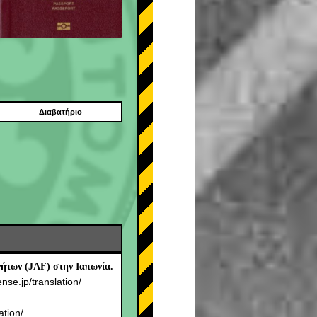
Διαβατήριο
ήτων (JAF) στην Ιαπωνία.
ense.jp/translation/
.
ation/