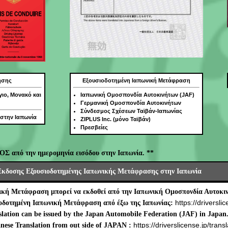
ησης
Εξουσιοδοτημένη Ιαπωνική Μετάφραση
γιο, Μονακό και
Ιαπωνική Ομοσπονδία Αυτοκινήτων (JAF)
Γερμανική Ομοσπονδία Αυτοκινήτων
Σύνδεσμος Σχέσεων Ταϊβάν-Ιαπωνίας
 στην Ιαπωνία
ZIPLUS Inc. (μόνο Ταϊβάν)
Πρεσβείες
ΟΣ από την ημερομηνία εισόδου στην Ιαπωνία. **
Έκδοσης Εξουσιοδοτημένης Ιαπωνικής Μετάφρασης στην Ιαπωνία
ική Μετάφραση μπορεί να εκδοθεί από την Ιαπωνική Ομοσπονδία Αυτοκιν
https://driverslic
ιοδοτημένη Ιαπωνική Μετάφραση από έξω της Ιαπωνίας:
lation can be issued by the Japan Automobile Federation (JAF) in Japan
https://driverslicense.jp/transl
nese Translation from out side of JAPAN :