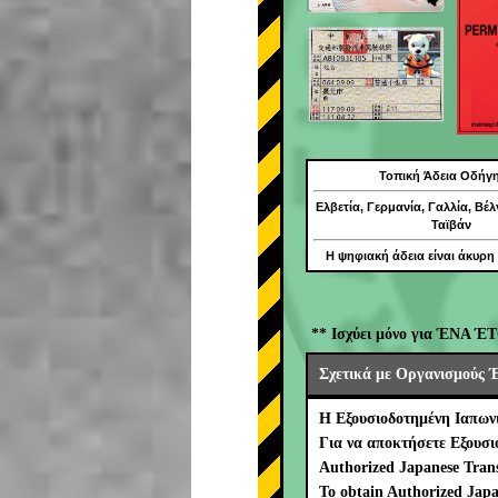
Τοπική Άδεια Οδήγ
Ελβετία, Γερμανία, Γαλλία, Βέλ
Ταϊβάν
Η ψηφιακή άδεια είναι άκυρη
** Ισχύει μόνο για ΈΝΑ ΈΤ
Σχετικά με Οργανισμούς 
Η Εξουσιοδοτημένη Ιαπων
Για να αποκτήσετε Εξουσ
Authorized Japanese Trans
To obtain Authorized Japa