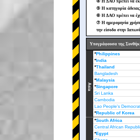
④ Η ΔΑΟ πρέπει να εκ
⑤ Η κατηγορία άδειας 
⑥ Η ΔΑΟ πρέπει να έχε
⑦ Η ημερομηνία χρήσης
την είσοδο στην Ιαπωνί
Υπογράφουσα της Συνθήκη
*
Philippines
*
India
*
Thailand
Bangladesh
*
Malaysia
Asia
*
Singapore
Sri Lanka
Cambodia
Lao People's Democrat
*
Republic of Korea
Brunei Darussalam
*
South Africa
Central African Republi
*
Egypt