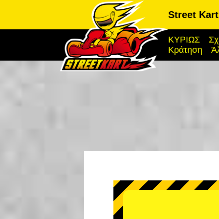
Street Kar
ΚΥΡΙΩΣ
Σχ
Κράτηση
Ά