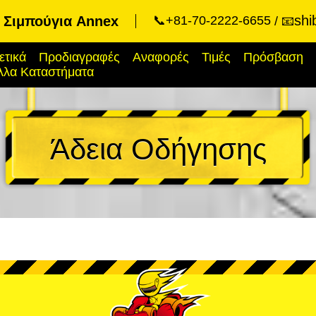
shi
t Σιμπούγια Annex
📞+81-70-2222-6655
📧
ετικά
Προδιαγραφές
Αναφορές
Τιμές
Πρόσβαση
λλα Καταστήματα
Άδεια Οδήγησης