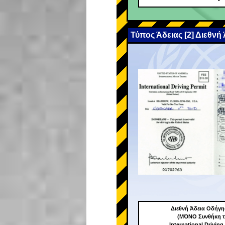
Τύπος Άδειας [2] Διεθνή
Διεθνή Άδεια Οδήγ
(ΜΌΝΟ Συνθήκη τ
International Driving