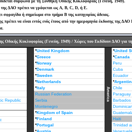
δίδεται σύμφωνα με τη Συνθήκη Οδικής Κυκλοφορίας (Γενεύη, 1949).
της ΔΑΟ πρέπει να γράφεται ως A, B, C, D, ή E.
ι σφραγίδα ή σημείωμα στο τμήμα B της κατηγορίας άδειας.
 πρέπει να είναι εντός ενός έτους από την ημερομηνία έκδοσης της ΔΑΟ 
α.
ς Οδικής Κυκλοφορίας (Γενεύη, 1949) / Χώρες που Εκδίδουν ΔΑΟ για τη
*
United Kingdom
*
United S
*
Greece
*
Canada
*
Norway
Peru
*
Denmark
Cuba
*
Sweden
Ecuador
*
Netherlands
*
Argentin
*
Italy
Chile
America
Russian Federation
Paraguay
ic Republic
Serbia
Barbados
Montenegro
Dominican
*
Kingdom of Spain
Guatemal
*
Finland
Haiti
c
*
Portugal
Trinidad 
*
Austria
Venezuel