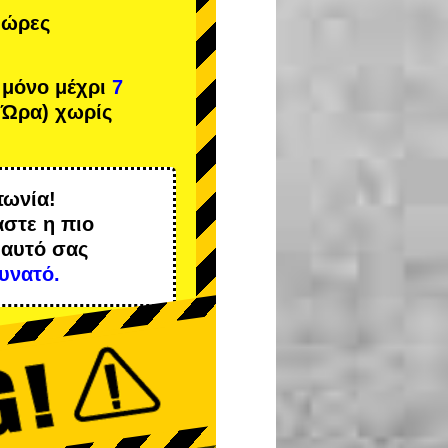
 ώρες
 μόνο μέχρι
7
 Ώρα) χωρίς
πωνία!
αστε η
πιο
 αυτό σας
υνατό.