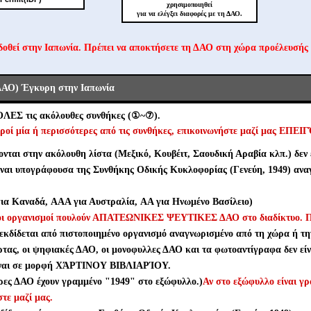
χρησιμοποιηθεί
για να ελέγξει διαφορές με τη ΔΑΟ.
δοθεί στην Ιαπωνία. Πρέπει να αποκτήσετε τη ΔΑΟ στη χώρα προέλευσής
ΔΑΟ) Έγκυρη στην Ιαπωνία
ΌΛΕΣ τις ακόλουθες συνθήκες (①~⑦).
ροί μία ή περισσότερες από τις συνθήκες, επικοινωνήστε μαζί μας ΕΠΕ
νται στην ακόλουθη λίστα (Μεξικό, Κουβέιτ, Σαουδική Αραβία κλπ.) δεν ε
ίναι υπογράφουσα της Συνθήκης Οδικής Κυκλοφορίας (Γενεύη, 1949) ανα
α Καναδά, AAA για Αυστραλία, AA για Ηνωμένο Βασίλειο)
νοι οργανισμοί πουλούν ΑΠΑΤΕΩΝΙΚΕΣ ΨΕΥΤΙΚΕΣ ΔΑΟ στο διαδίκτυο. Π
εκδίδεται από πιστοποιημένο οργανισμό αναγνωρισμένο από τη χώρα ή τη
τας, οι ψηφιακές ΔΑΟ, οι μονοφυλλες ΔΑΟ και τα φωτοαντίγραφα δεν είν
ίναι σε μορφή ΧΆΡΤΙΝΟΥ ΒΙΒΛΙΑΡΊΟΥ.
ρες ΔΑΟ έχουν γραμμένο "1949" στο εξώφυλλο.)
Αν στο εξώφυλλο είναι γ
τε μαζί μας.