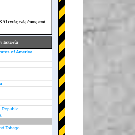
ΚΑΙ εντός ενός έτους από
ν Ιαπωνία
tates of America
a
 Republic
a
and Tobago
a