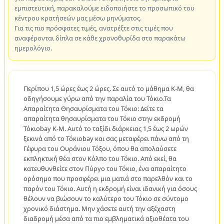
εμπιστευτική, παρακαλούμε ειδοποιήστε το προσωπικό του
κέντρου κρατήσεών μας μέσω μηνύματος.
Για τις πιο πρόσφατες τιμές, ανατρέξτε στις τιμές που
αναφέρονται δίπλα σε κάθε χρονοθυρίδα στο παρακάτω
ημερολόγιο.
Περίπου 1,5 ώρες έως 2 ώρες. Σε αυτό το μάθημα K-M, θα
οδηγήσουμε γύρω από την παραλία του Τόκιο.Τα
Απαραίτητα Θησαυρίσματα του Τόκιο: Δείτε τα
απαραίτητα θησαυρίσματα του Τόκιο στην εκδρομή
Τόκιοbay K-M. Αυτό το ταξίδι διάρκειας 1,5 έως 2 ωρών
ξεκινά από το Τόκιοbay και σας μεταφέρει πάνω από τη
Γέφυρα του Ουράνιου Τόξου, όπου θα απολαύσετε
εκπληκτική θέα στον Κόλπο του Τόκιο. Από εκεί, θα
κατευθυνθείτε στον Πύργο του Τόκιο, ένα απαραίτητο
ορόσημο που προσφέρει μια ματιά στο παρελθόν και το
παρόν του Τόκιο. Αυτή η εκδρομή είναι ιδανική για όσους
θέλουν να βιώσουν το καλύτερο του Τόκιο σε σύντομο
χρονικό διάστημα. Μην χάσετε αυτή την αξέχαστη
διαδρομή μέσα από τα πιο εμβληματικά αξιοθέατα του