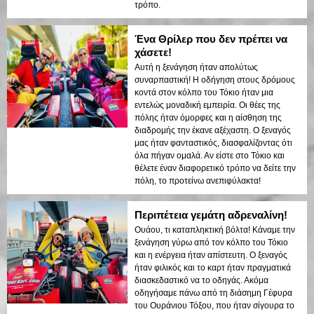
τρόπο.
Ένα Θρίλερ που δεν πρέπει να
χάσετε!
Αυτή η ξενάγηση ήταν απολύτως
συναρπαστική! Η οδήγηση στους δρόμους
κοντά στον κόλπο του Τόκιο ήταν μια
εντελώς μοναδική εμπειρία. Οι θέες της
πόλης ήταν όμορφες και η αίσθηση της
διαδρομής την έκανε αξέχαστη. Ο ξεναγός
μας ήταν φανταστικός, διασφαλίζοντας ότι
όλα πήγαν ομαλά. Αν είστε στο Τόκιο και
θέλετε έναν διαφορετικό τρόπο να δείτε την
πόλη, το προτείνω ανεπιφύλακτα!
Περιπέτεια γεμάτη αδρεναλίνη!
Ουάου, τι καταπληκτική βόλτα! Κάναμε την
ξενάγηση γύρω από τον κόλπο του Τόκιο
και η ενέργεια ήταν απίστευτη. Ο ξεναγός
ήταν φιλικός και το καρτ ήταν πραγματικά
διασκεδαστικό να το οδηγάς. Ακόμα
οδηγήσαμε πάνω από τη διάσημη Γέφυρα
του Ουράνιου Τόξου, που ήταν σίγουρα το