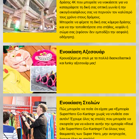
δράσης 4K που μπορείτε να νοικιάσετε για να
καταγράψετε τη δική σας οπτική γωνία ή την
οικογένεια/φίλους σας να περνούν τον καλύτερό
τους χρόνο στους δρόμους.
Μπορείτε να φέρετε τη δική σας κάμερα δράσης
και να την τοποθετήσετε στο στήθος, κεφάλι ή
σώμα σας (εφόσον δεν εμποδίζει την ασφαλή
οδήγηση).
Ενοικίαση Αξεσουάρ
Κρουαζιέρα με στυλ με τα πολλά διασκεδαστικά
και funky αξεσουάρ μας!
Ενοικίαση Στολών
Πώς μπορείτε να πείτε ότι είχατε μια «Εμπειρία
SuperHero Go-Karting» χωρίς να ντυθείτε σαν
αυτόν! Έχουμε όλες τις στολές που μπορείτε να
σκεφτείτε για να κάνετε αυτήν την εμπειρία «Real
Life SuperHero Go-Karting»! Για όλους τους
θαυμαστές των Super Hero, μην ανησυχείτε,
έχουμε όλες τις στολές!