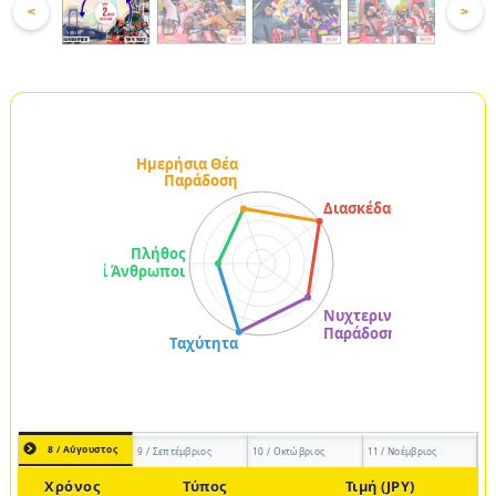
<
>
8 / Αύγουστος
9 / Σεπτέμβριος
10 / Οκτώβριος
11 / Νοέμβριος
Χρόνος
Τύπος
Τιμή (JPY)