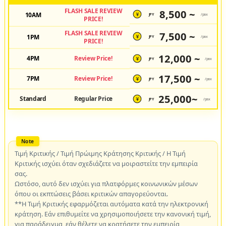
FLASH SALE REVIEW
8,500 ~
10AM
JPY
/pax
¥
PRICE!
FLASH SALE REVIEW
7,500 ~
1PM
JPY
/pax
¥
PRICE!
12,000 ~
4PM
Review Price!
JPY
/pax
¥
17,500 ~
7PM
Review Price!
JPY
/pax
¥
25,000~
Standard
Regular Price
JPY
/pax
¥
Τιμή Κριτικής / Τιμή Πρώιμης Κράτησης Κριτικής / Η Τιμή
Κριτικής ισχύει όταν σχεδιάζετε να μοιραστείτε την εμπειρία
σας.
Ωστόσο, αυτό δεν ισχύει για πλατφόρμες κοινωνικών μέσων
όπου οι εκπτώσεις βάσει κριτικών απαγορεύονται.
**Η Τιμή Κριτικής εφαρμόζεται αυτόματα κατά την ηλεκτρονική
κράτηση. Εάν επιθυμείτε να χρησιμοποιήσετε την κανονική τιμή,
για παράδειγμα, εάν θέλετε να κρατήσετε την εμπειρία