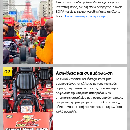
Δεν απαιτείται ειδική άδεια! Απλά έχετε έγκυρη
Ιαπωνική άδεια, Διεθνή άδεια οδήγησης, ή άδεια
SOFA και είστε έτοιμοι να οδηγήσετε σε όλο το
Τόκιο!
Για περισσότερες πληροφορίες
02
Ασφάλεια και συμμόρφωση
Τα ειδικά κατασκευασμένα go-karts μας
συμμορφώνονται πλήρως με τους τοπικούς
νόμους στην Ιαπωνία. Επίσης, οι κανονισμοί
ασφαλείας της εταιρείας υπερβαίνουν τις
απαιτήσεις ασφαλείας των αστυνομικών αρχών,
επομένως η εμπειρία με τα street kart είναι όχι
μόνο συναρπαστική και διασκεδαστική αλλά και
πολύ ασφαλής.