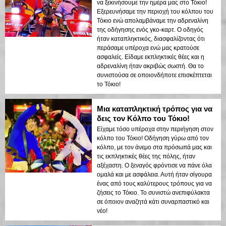
να ξεκινήσουμε την ημέρα μας στο Τόκιο!
Εξερευνήσαμε την περιοχή του κόλπου του
Τόκιο ενώ απολαμβάναμε την αδρεναλίνη
της οδήγησης ενός γκο-καρτ. Ο οδηγός
ήταν καταπληκτικός, διασφαλίζοντας ότι
περάσαμε υπέροχα ενώ μας κρατούσε
ασφαλείς. Είδαμε εκπληκτικές θέες και η
αδρεναλίνη ήταν ακριβώς σωστή. Θα το
συνιστούσα σε οποιονδήποτε επισκέπτεται
το Τόκιο!
Μια καταπληκτική τρόπος για να
δεις τον Κόλπο του Τόκιο!
Είχαμε τόσο υπέροχα στην περιήγηση στον
κόλπο του Τόκιο! Οδήγηση γύρω από τον
κόλπο, με τον άνεμο στα πρόσωπά μας και
τις εκπληκτικές θέες της πόλης, ήταν
αξέχαστη. Ο ξεναγός φρόντισε να πάνε όλα
ομαλά και με ασφάλεια. Αυτή ήταν σίγουρα
ένας από τους καλύτερους τρόπους για να
ζήσεις το Τόκιο. Το συνιστώ ανεπιφύλακτα
σε όποιον αναζητά κάτι συναρπαστικό και
νέο!