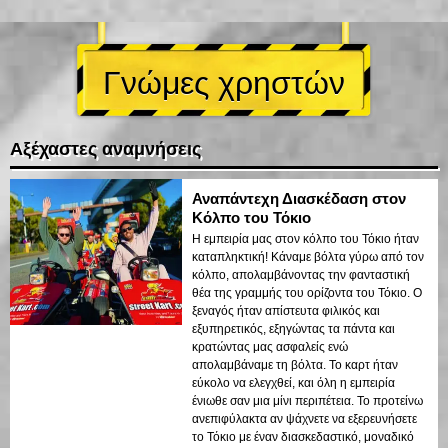
Γνώμες χρηστών
Αξέχαστες αναμνήσεις
Αναπάντεχη Διασκέδαση στον
Κόλπο του Τόκιο
Η εμπειρία μας στον κόλπο του Τόκιο ήταν
καταπληκτική! Κάναμε βόλτα γύρω από τον
κόλπο, απολαμβάνοντας την φανταστική
θέα της γραμμής του ορίζοντα του Τόκιο. Ο
ξεναγός ήταν απίστευτα φιλικός και
εξυπηρετικός, εξηγώντας τα πάντα και
κρατώντας μας ασφαλείς ενώ
απολαμβάναμε τη βόλτα. Το καρτ ήταν
εύκολο να ελεγχθεί, και όλη η εμπειρία
ένιωθε σαν μια μίνι περιπέτεια. Το προτείνω
ανεπιφύλακτα αν ψάχνετε να εξερευνήσετε
το Τόκιο με έναν διασκεδαστικό, μοναδικό