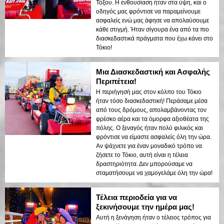
Τόξου. Η ενθουσίαση ήταν στα ύψη, και ο
οδηγός μας φρόντισε να παραμείνουμε
ασφαλείς ενώ μας άφησε να απολαύσουμε
κάθε στιγμή. Ήταν σίγουρα ένα από τα πιο
διασκεδαστικά πράγματα που έχω κάνει στο
Τόκιο!
Μια Διασκεδαστική και Ασφαλής
Περιπέτεια!
Η περιήγησή μας στον κόλπο του Τόκιο
ήταν τόσο διασκεδαστική! Περάσαμε μέσα
από τους δρόμους, απολαμβάνοντας τον
φρέσκο αέρα και τα όμορφα αξιοθέατα της
πόλης. Ο ξεναγός ήταν πολύ φιλικός και
φρόντισε να είμαστε ασφαλείς όλη την ώρα.
Αν ψάχνετε για έναν μοναδικό τρόπο να
ζήσετε το Τόκιο, αυτή είναι η τέλεια
δραστηριότητα. Δεν μπορούσαμε να
σταματήσουμε να χαμογελάμε όλη την ώρα!
Τέλεια περιοδεία για να
ξεκινήσουμε την ημέρα μας!
Αυτή η ξενάγηση ήταν ο τέλειος τρόπος για