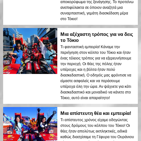
αποκορύφωμα της ξενάγησης. Το προτείνω
ανεπιφύλακτα σε όποιον αναζητά μια
συναρπαστική, γεμάτη διασκέδαση μέρα
στο Τόκιο!
Μια αξέχαστη τρόπος για να δεις
το Τόκιο
Τι φανταστική εμπειρία! Κάναμε την
περιήγηση στον κόλπο του Τόκιο και ήταν
ένας τέλειος τρόπος για να εξερευνήσουμε
την περιοχή. Οι θέες της πόλης ήταν
υπέροχες και η βόλτα ήταν πολύ
διασκεδαστική. Ο οδηγός μας φρόντισε να
είμαστε ασφαλείς και να περάσουμε
υπέροχα όλη την ώρα. Αν ψάχνετε για κάτι
διασκεδαστικό και μοναδικό να κάνετε στο
Τόκιο, αυτό είναι απαραίτητο!
Μια απίστευτη θέα και εμπειρία!
Τι απίστευτος χρόνος είχαμε οδηγώντας
στους δρόμους του κόλπου του Τόκιο! Οι
θέες ήταν απολύτως εκπληκτικές, ειδικά
καθώς διασχίσαμε τη Γέφυρα του Ουράνιου