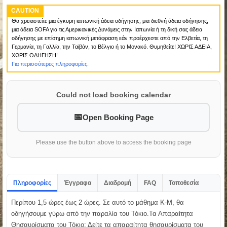
CAUTION
Θα χρειαστείτε μια έγκυρη ιαπωνική άδεια οδήγησης, μια διεθνή άδεια οδήγησης,
μια άδεια SOFA για τις Αμερικανικές Δυνάμεις στην Ιαπωνία ή τη δική σας άδεια
οδήγησης με επίσημη ιαπωνική μετάφραση εάν προέρχεστε από την Ελβετία, τη
Γερμανία, τη Γαλλία, την Ταϊβάν, το Βέλγιο ή το Μονακό. Θυμηθείτε! ΧΩΡΙΣ ΑΔΕΙΑ,
ΧΩΡΙΣ ΟΔΗΓΗΣΗ!
Για περισσότερες πληροφορίες.
Could not load booking calendar
Open Booking Page
Please use the button above to access the booking page
Πληροφορίες
Έγγραφα
Διαδρομή
FAQ
Τοποθεσία
Περίπου 1,5 ώρες έως 2 ώρες. Σε αυτό το μάθημα K-M, θα
οδηγήσουμε γύρω από την παραλία του Τόκιο.Τα Απαραίτητα
Θησαυρίσματα του Τόκιο: Δείτε τα απαραίτητα θησαυρίσματα του