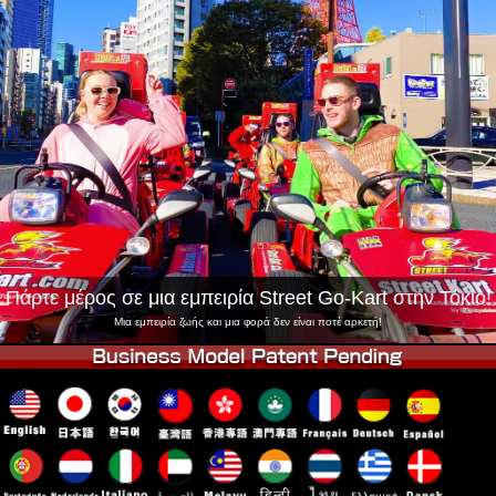
Εταιρεία
Κράτηση
Αλλαγή Καταστήματος
Τόκιο Σινάγαουα #1
Τόκιο Ακίχαμπαρα #1
Τόκιο Ακίχαμπαρα #2
Τόκιο Σιμπούγια
Τόκιο Σιμπούγια Annex
Τόκιο Κόλπος
Τόκιο Ασακούσα
Οσάκα
Οκινάουα
Πάρτε μέρος σε μια εμπειρία Street Go-Kart στην Τόκιο!
Μια εμπειρία ζωής και μια φορά δεν είναι ποτέ αρκετή!