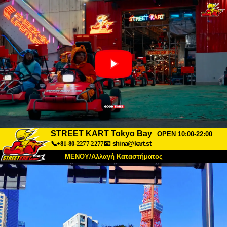
STREET KART Tokyo Bay
OPEN 10:00-22:00
📞+81-80-2277-2277
📧
shina@kart.st
ΜΕΝΟΥ/Αλλαγή Καταστήματος
ΚΥΡΙΩΣ
Σχετικά
Προδιαγραφές
Τιμές
Πρόσβαση
Αναφορές
Συχνές Ερωτήσεις