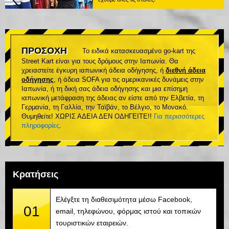
ΠΡΟΣΟΧΗ
Το ειδικά κατασκευασμένο go-kart της
Street Kart είναι για τους δρόμους στην Ιαπωνία. Θα
χρειαστείτε έγκυρη ιαπωνική άδεια οδήγησης, ή
διεθνή άδεια
οδήγησης
, ή άδεια SOFA για τις αμερικανικές δυνάμεις στην
Ιαπωνία, ή τη δική σας άδεια οδήγησης και μια επίσημη
ιαπωνική μετάφραση της άδειας αν είστε από την Ελβετία, τη
Γερμανία, τη Γαλλία, την Ταϊβάν, το Βέλγιο, το Μονακό.
Θυμηθείτε! ΧΩΡΙΣ ΑΔΕΙΑ ΔΕΝ ΟΔΗΓΕΙΤΕ!!
Για περισσότερες
πληροφορίες
.
Κρατήσεις
Ελέγξτε τη διαθεσιμότητα μέσω Facebook,
01
email, τηλεφώνου, φόρμας ιστού και τοπικών
τουριστικών εταιρειών.