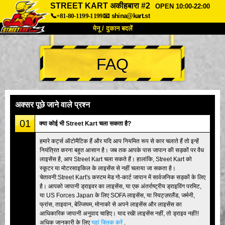
STREET KART अकीहबारा #2
OPEN 10:00-22:00
📞+81-80-1199-1199
📧
shina@kart.st
मेनू / दुकान बदलें
TOP
FAQ
हमारे बारे में
विशेषताएँ
कीमत
पहुंच
वॉयस
FAQ
कंपनी
बुकिंग
अक्सर पूछे जाने वाले प्रश्न
शाखा बदलें
01
क्या कोई भी Street Kart चला सकता है?
टोक्यो शिनागावा #1
टोक्यो अकीहबारा#1
हमारे कर्ट्स ऑटोमैटिक हैं और यदि आप नियमित रूप से कार चलाते हैं तो इन्हें
नियंत्रित करना बहुत आसान है। जब तक आपके पास जापान की सड़कों पर वैध
टोक्यो अकीहबारा#2
टोक्यो शिबुया
लाइसेंस है, आप Street Kart चला सकते हैं। हालांकि, Street Kart को
टोक्यो शिबुया एनेक्स
टोक्यो बे
स्कूटर या मोटरसाइकिल के लाइसेंस से नहीं चलाया जा सकता है।
चेतावनी:Street Kart's कस्टम मेड गो-कार्ट जापान में सार्वजनिक सड़कों के लिए
टोक्यो असाकुसा
ओसाका
है। आपको जापानी ड्राइवर का लाइसेंस, या एक अंतर्राष्ट्रीय ड्राइविंग परमिट,
या US Forces Japan के लिए SOFA लाइसेंस, या स्विट्ज़रलैंड, जर्मनी,
ओकिनावा
फ्रांस, ताइवान, बेल्जियम, मोनाको से अपने लाइसेंस और लाइसेंस का
आधिकारिक जापानी अनुवाद चाहिए। याद रखें! लाइसेंस नहीं, तो ड्राइव नहीं!!
अधिक जानकारी के लिए
यहां क्लिक करें
.