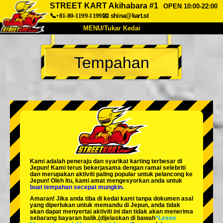
STREET KART Akihabara #1
OPEN 10:00-22:00
📞+81-80-1199-1199
📧
shina@kart.st
MENU/Tukar Kedai
UTAMA
Tempahan
Tentang
Spesifikasi
Harga
Akses
Suara
Soalan Lazim
Syarikat
Tempahan
Tukar Kedai
Tokyo Shinagawa
Tokyo Akihabara#1
Tokyo Akihabara#2
Tokyo Shibuya
Kami adalah
peneraju
dan
syarikat karting terbesar
di
Tokyo Shibuya Annex
Tokyo Bay
Jepun! Kami terus bekerjasama dengan
ramai selebriti
dan merupakan
aktiviti paling popular
untuk pelancong ke
Jepun! Oleh itu, kami amat mengesyorkan anda untuk
Tokyo Asakusa
Osaka
buat tempahan secepat mungkin.
Amaran! Jika anda tiba di kedai kami tanpa dokumen asal
Okinawa
yang diperlukan untuk memandu di Jepun, anda tidak
akan dapat menyertai aktiviti ini dan tidak akan menerima
sebarang bayaran balik.
(dijelaskan di bawah
“Lesen