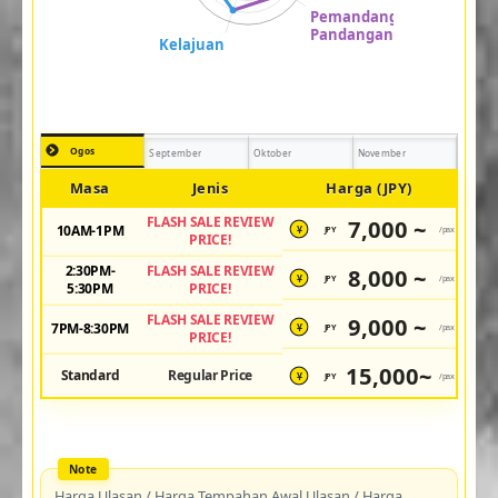
Ogos
September
Oktober
November
Masa
Jenis
Harga (JPY)
FLASH SALE REVIEW
7,000 ~
10AM-1PM
JPY
/pax
¥
PRICE!
2:30PM-
FLASH SALE REVIEW
8,000 ~
JPY
/pax
¥
5:30PM
PRICE!
FLASH SALE REVIEW
9,000 ~
7PM-8:30PM
JPY
/pax
¥
PRICE!
15,000~
Standard
Regular Price
JPY
/pax
¥
Harga Ulasan / Harga Tempahan Awal Ulasan / Harga