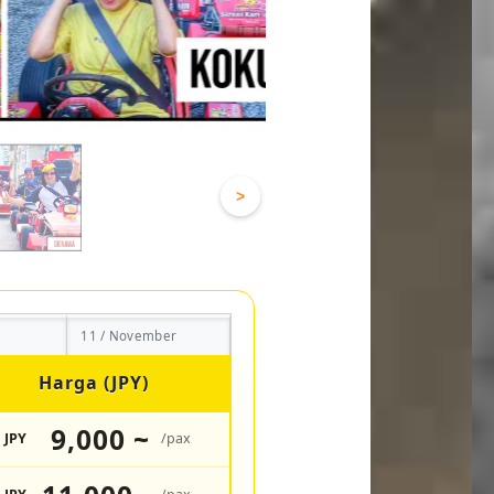
>
11 / November
Harga (JPY)
9,000 ~
JPY
/pax