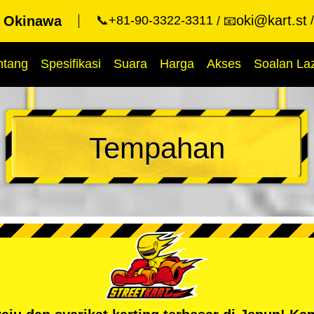
oki@kart.st
t Okinawa
📞+81-90-3322-3311
📧
ntang
Spesifikasi
Suara
Harga
Akses
Soalan La
Tempahan