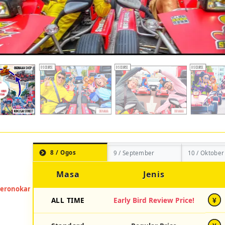
8 / Ogos
9 / September
10 / Oktober
Masa
Jenis
ALL TIME
Early Bird Review Price!
¥