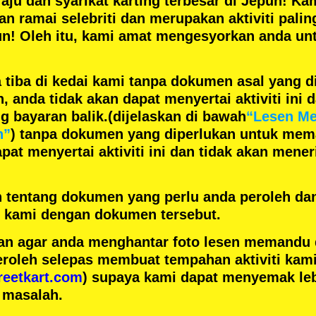
aju
dan
syarikat karting terbesar
di Jepun! Kam
gan
ramai selebriti
dan merupakan
aktiviti pali
un! Oleh itu, kami amat mengesyorkan anda un
 tiba di kedai kami tanpa dokumen asal yang d
anda tidak akan dapat menyertai aktiviti ini d
 bayaran balik.
(dijelaskan di bawah
“Lesen M
n”
) tanpa dokumen yang diperlukan untuk mem
pat menyertai aktiviti ini dan tidak akan men
h tentang dokumen yang perlu anda peroleh da
ai kami dengan dokumen tersebut.
n agar anda menghantar foto lesen memandu
eroleh selepas membuat tempahan aktiviti kami
reetkart.com
) supaya kami dapat menyemak leb
 masalah.