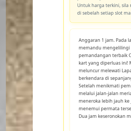
Untuk harga terkini, sila
di sebelah setiap slot m
Anggaran 1 jam. Pada la
memandu mengelilingi p
pemandangan terbaik O
kart yang diperluas ini!
meluncur melewati Lap
berkendara di sepanjang
Setelah menikmati pem
melalui jalan-jalan meri
meneroka lebih jauh ke j
menemui permata tersem
Dua jam keseronokan m