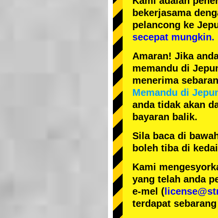
Kami adalah
pener
bekerjasama den
pelancong ke Jep
secepat mungkin.
Amaran! Jika anda
memandu di Jepun, 
menerima sebarang
Memandu di Jepu
anda tidak akan da
bayaran balik.
Sila baca di bawa
boleh tiba di ked
Kami mengesyorka
yang telah anda p
e-mel (
license@st
terdapat sebarang