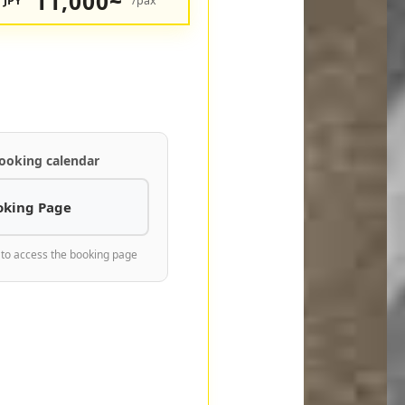
11,000~
JPY
/pax
ooking calendar
oking Page
 to access the booking page