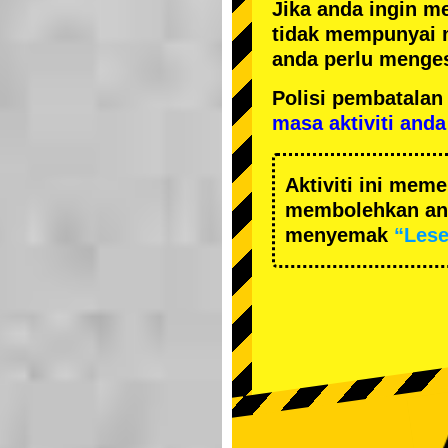
Jika anda ingin m
tidak mempunyai 
anda perlu menges
Polisi pembatal
masa aktiviti anda
Aktiviti ini me
membolehkan and
menyemak
“Les