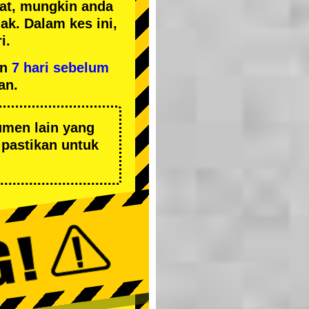
kat, mungkin anda
k. Dalam kes ini,
i.
an
7 hari sebelum
an.
umen lain yang
pastikan untuk