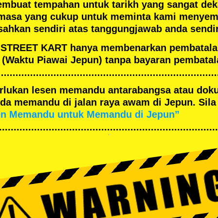
embuat tempahan untuk tarikh yang sangat de
masa yang cukup untuk meminta kami menyema
ahkan sendiri atas tanggungjawab anda sendir
an STREET KART hanya membenarkan pembatal
(Waktu Piawai Jepun) tanpa bayaran pembatal
merlukan lesen memandu antarabangsa atau dok
a memandu di jalan raya awam di Jepun. Sila 
en Memandu untuk Memandu di Jepun”