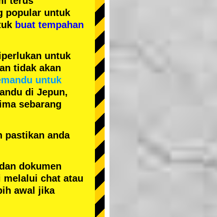
i terus
ng popular
untuk
tuk
buat tempahan
iperlukan untuk
an tidak akan
emandu untuk
andu di Jepun,
erima sebarang
n pastikan anda
 dan dokumen
 melalui chat atau
ih awal jika