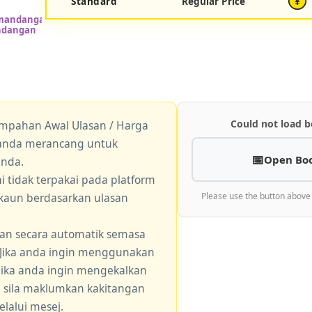
Standard
Regular Price
¥
Could not load b
empahan Awal Ulasan / Harga
a anda merancang untuk
Open Bo
anda.
 tidak terpakai pada platform
skaun berdasarkan ulasan
Please use the button above
an secara automatik semasa
 Jika anda ingin menggunakan
 jika anda ingin mengekalkan
, sila maklumkan kakitangan
lalui mesej.