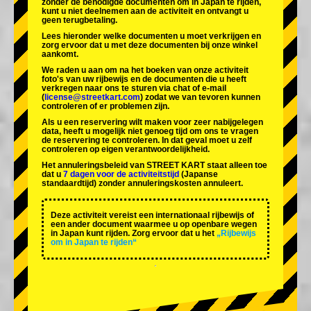
zonder de benodigde documenten om in Japan te rijden,
kunt u niet deelnemen aan de activiteit en ontvangt u
geen terugbetaling.
Lees hieronder welke documenten u moet verkrijgen en
zorg ervoor dat u met deze documenten bij onze winkel
aankomt.
We raden u aan om na het boeken van onze activiteit
foto's van uw rijbewijs en de documenten die u heeft
verkregen naar ons te sturen via chat of e-mail
(
license@streetkart.com
) zodat we van tevoren kunnen
controleren of er problemen zijn.
Als u een reservering wilt maken voor zeer nabijgelegen
data, heeft u mogelijk niet genoeg tijd om ons te vragen
de reservering te controleren. In dat geval moet u zelf
controleren op eigen verantwoordelijkheid.
Het annuleringsbeleid van STREET KART staat alleen toe
dat u
7 dagen voor de activiteitstijd
(Japanse
standaardtijd) zonder annuleringskosten annuleert.
Deze activiteit vereist een internationaal rijbewijs of
een ander document waarmee u op openbare wegen
in Japan kunt rijden. Zorg ervoor dat u het
„Rijbewijs
om in Japan te rijden“