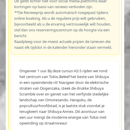
Dit geldt echter niet voor social media-platforms waar
kortingen op basis van reviews verboden zijn.
**De Reviewprijs wordt automatisch toegepast tijdens
online boeking. Als u de reguliere prijs wilt gebruiken,
bijvoorbeeld als u de ervaring vertrouwelijk wilt houden,
stel dan ons reserveringscentrum op de hoogte via een
bericht.
Raadpleeg voor de meest actuele prijzen de tarieven die
naast elk tijdslot in de kalender hieronder staan vermeld.
Ongeveer 1 uur. Bij deze cursus H2-S rijden we rond
het centrum van Tokio.Beleef het beste van Shibuya
in een opwindende rit! Navigeer door de elektrische
straten van Dogenzaka, steek de drukke Shibuya
Scramble over en geniet van het verfijnde stedelijke
landschap van Omotesando. Harajuku, de
popcultuurhoofdstad, is je laatste stuk voordat je
terugkeert naar Shibuya Annex. Dit avontuur van
een uur mengt de moderne energie van Tokio met
opwinding op straatniveau!