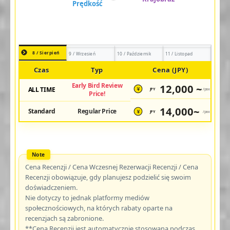
8 / Sierpień
9 / Wrzesień
10 / Październik
11 / Listopad
Czas
Typ
Cena (JPY)
Early Bird Review
12,000 ~
ALL TIME
JPY
/pax
¥
Price!
14,000~
Standard
Regular Price
JPY
/pax
¥
Cena Recenzji / Cena Wczesnej Rezerwacji Recenzji / Cena
Recenzji obowiązuje, gdy planujesz podzielić się swoim
doświadczeniem.
Nie dotyczy to jednak platformy mediów
społecznościowych, na których rabaty oparte na
recenzjach są zabronione.
**Cena Recenzji jest automatycznie stosowana podczas