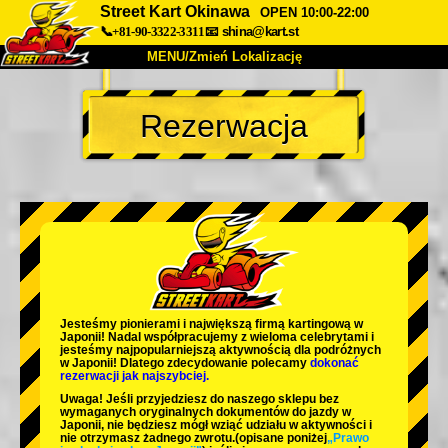
Street Kart Okinawa
OPEN 10:00-22:00
📞+81-90-3322-3311
📧
shina@kart.st
MENU/Zmień Lokalizację
TOP
Rezerwacja
O nas
Specyfikacja
Cena
Dojazd
Opinie
FAQ
Firma
Rezerwacja
Zmień Lokalizację
Tokyo Shinagawa
Tokyo Akihabara#1
Tokyo Akihabara#2
Tokyo Shibuya
Jesteśmy
pionierami
i
największą firmą kartingową
w
Tokyo Shibuya Annex
Tokyo Bay
Japonii! Nadal współpracujemy z
wieloma celebrytami
i
jesteśmy
najpopularniejszą aktywnością
dla podróżnych
w Japonii! Dlatego zdecydowanie polecamy
dokonać
Tokyo Asakusa
Osaka
rezerwacji jak najszybciej.
Uwaga! Jeśli przyjedziesz do naszego sklepu bez
Okinawa
wymaganych oryginalnych dokumentów do jazdy w
Japonii, nie będziesz mógł wziąć udziału w aktywności i
nie otrzymasz żadnego zwrotu.
(opisane poniżej
„Prawo