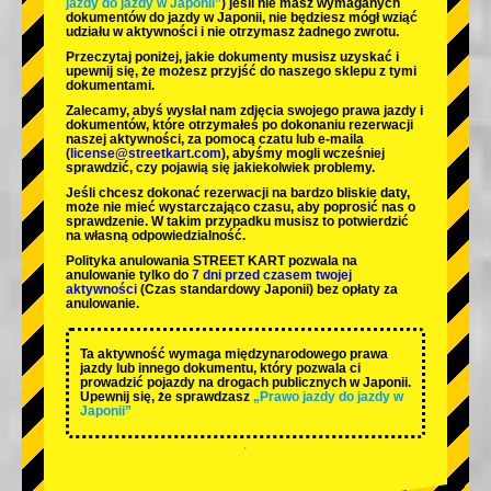
jazdy do jazdy w Japonii”
) jeśli nie masz wymaganych
dokumentów do jazdy w Japonii, nie będziesz mógł wziąć
udziału w aktywności i nie otrzymasz żadnego zwrotu.
Przeczytaj poniżej, jakie dokumenty musisz uzyskać i
upewnij się, że możesz przyjść do naszego sklepu z tymi
dokumentami.
Zalecamy, abyś wysłał nam zdjęcia swojego prawa jazdy i
dokumentów, które otrzymałeś po dokonaniu rezerwacji
naszej aktywności, za pomocą czatu lub e-maila
(
license@streetkart.com
), abyśmy mogli wcześniej
sprawdzić, czy pojawią się jakiekolwiek problemy.
Jeśli chcesz dokonać rezerwacji na bardzo bliskie daty,
może nie mieć wystarczająco czasu, aby poprosić nas o
sprawdzenie. W takim przypadku musisz to potwierdzić
na własną odpowiedzialność.
Polityka anulowania STREET KART pozwala na
anulowanie tylko do
7 dni przed czasem twojej
aktywności
(Czas standardowy Japonii) bez opłaty za
anulowanie.
Ta aktywność wymaga międzynarodowego prawa
jazdy lub innego dokumentu, który pozwala ci
prowadzić pojazdy na drogach publicznych w Japonii.
Upewnij się, że sprawdzasz
„Prawo jazdy do jazdy w
Japonii”