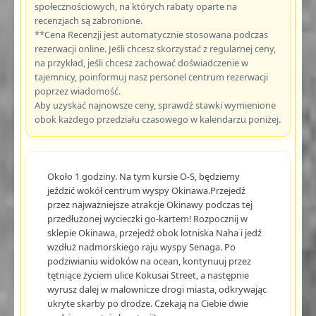
społecznościowych, na których rabaty oparte na
recenzjach są zabronione.
**Cena Recenzji jest automatycznie stosowana podczas
rezerwacji online. Jeśli chcesz skorzystać z regularnej ceny,
na przykład, jeśli chcesz zachować doświadczenie w
tajemnicy, poinformuj nasz personel centrum rezerwacji
poprzez wiadomość.
Aby uzyskać najnowsze ceny, sprawdź stawki wymienione
obok każdego przedziału czasowego w kalendarzu poniżej.
Około 1 godziny. Na tym kursie O-S, będziemy
jeździć wokół centrum wyspy Okinawa.Przejedź
przez najważniejsze atrakcje Okinawy podczas tej
przedłużonej wycieczki go-kartem! Rozpocznij w
sklepie Okinawa, przejedź obok lotniska Naha i jedź
wzdłuż nadmorskiego raju wyspy Senaga. Po
podziwianiu widoków na ocean, kontynuuj przez
tętniące życiem ulice Kokusai Street, a następnie
wyrusz dalej w malownicze drogi miasta, odkrywając
ukryte skarby po drodze. Czekają na Ciebie dwie