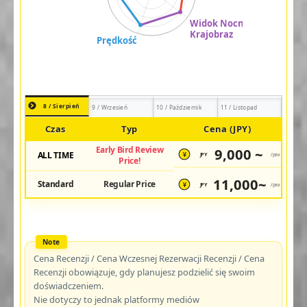
8 / Sierpień
9 / Wrzesień
10 / Październik
11 / Listopad
Czas
Typ
Cena (JPY)
Early Bird Review
9,000 ~
ALL TIME
JPY
/pax
¥
Price!
11,000~
Standard
Regular Price
JPY
/pax
¥
Cena Recenzji / Cena Wczesnej Rezerwacji Recenzji / Cena
Recenzji obowiązuje, gdy planujesz podzielić się swoim
doświadczeniem.
Nie dotyczy to jednak platformy mediów