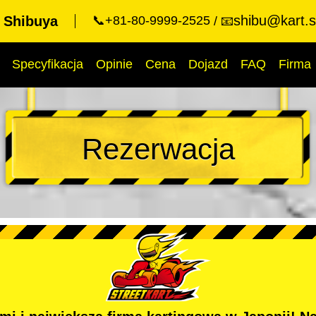
shibu@kart.s
t Shibuya
📞+81-80-9999-2525
📧
Specyfikacja
Opinie
Cena
Dojazd
FAQ
Firma
Rezerwacja