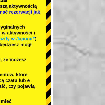
adal
jszą aktywnością
nać rezerwacji jak
ryginalnych
 w aktywności i
azdy w Japonii”
)
 będziesz mógł
ę, że możesz
entów, które
ą czatu lub e-
ić, czy pojawią
e mieć