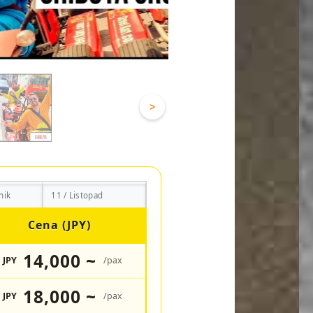
>
nik
11 / Listopad
Cena (JPY)
14,000 ~
JPY
/pax
18,000 ~
JPY
/pax