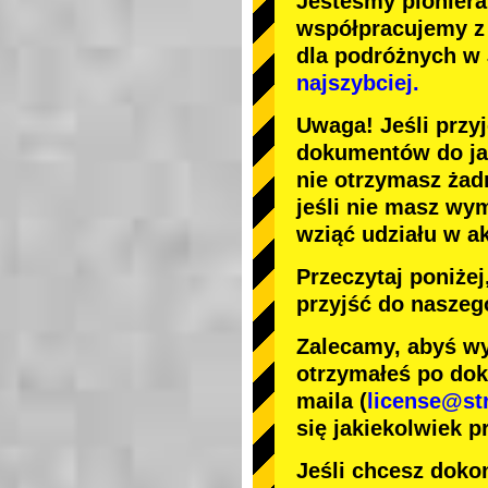
Jesteśmy
pionier
współpracujemy 
dla podróżnych w
najszybciej.
Uwaga! Jeśli przy
dokumentów do jaz
nie otrzymasz żad
jeśli nie masz wy
wziąć udziału w a
Przeczytaj poniże
przyjść do naszeg
Zalecamy, abyś wy
otrzymałeś po dok
maila (
license@st
się jakiekolwiek p
Jeśli chcesz dokon