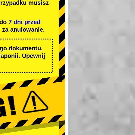
przypadku musisz
 do
7 dni przed
 za anulowanie.
ego dokumentu,
aponii. Upewnij