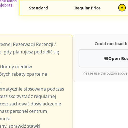
Standard
Regular Price
¥
Could not load b
esnej Rezerwacji Recenzji /
, gdy planujesz podzielić się
Open Bo
latformy mediów
órych rabaty oparte na
Please use the button above
.
tomatycznie stosowana podczas
hcesz skorzystać z regularnej
 chcesz zachować doświadczenie
 nasz personel centrum
omość.
eny, sprawdź stawki