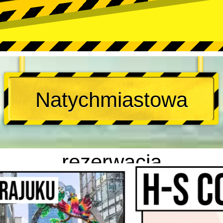
Natychmiastowa
rezerwacja