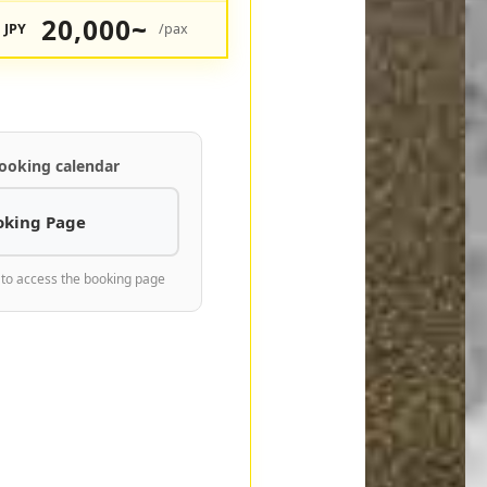
20,000~
JPY
/pax
ooking calendar
oking Page
 to access the booking page