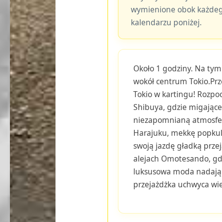
wymienione obok każdeg
kalendarzu poniżej.
Około 1 godziny. Na tym
wokół centrum Tokio.Prz
Tokio w kartingu! Rozpo
Shibuya, gdzie migające 
niezapomnianą atmosfer
Harajuku, mekkę popkult
swoją jazdę gładką prz
alejach Omotesando, gdz
luksusowa moda nadają 
przejażdżka uchwyca wie