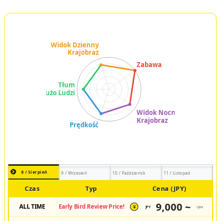
8 / Sierpień
9 / Wrzesień
10 / Październik
11 / Listopad
Czas
Typ
Cena (JPY)
9,000 ~
ALL TIME
Early Bird Review Price!
JPY
/pax
¥