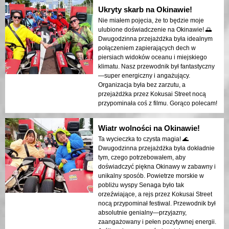
Ukryty skarb na Okinawie!
Nie miałem pojęcia, że to będzie moje
ulubione doświadczenie na Okinawie! 🌅
Dwugodzinna przejażdżka była idealnym
połączeniem zapierających dech w
piersiach widoków oceanu i miejskiego
klimatu. Nasz przewodnik był fantastyczny
—super energiczny i angażujący.
Organizacja była bez zarzutu, a
przejażdżka przez Kokusai Street nocą
przypominała coś z filmu. Gorąco polecam!
Wiatr wolności na Okinawie!
Ta wycieczka to czysta magia! 🌊
Dwugodzinna przejażdżka była dokładnie
tym, czego potrzebowałem, aby
doświadczyć piękna Okinawy w zabawny i
unikalny sposób. Powietrze morskie w
pobliżu wyspy Senaga było tak
orzeźwiające, a rejs przez Kokusai Street
nocą przypominał festiwal. Przewodnik był
absolutnie genialny—przyjazny,
zaangażowany i pełen pozytywnej energii.