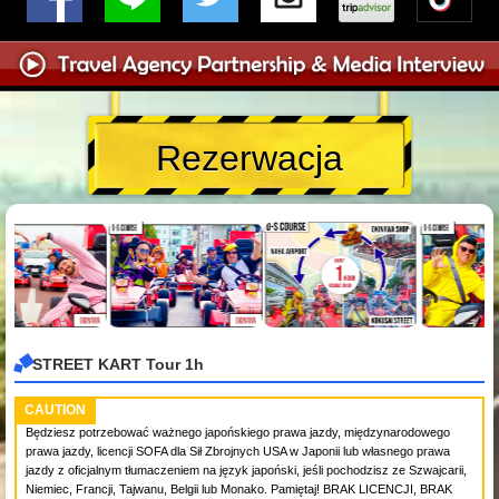
Rezerwacja
STREET KART Tour 1h
CAUTION
Będziesz potrzebować ważnego japońskiego prawa jazdy, międzynarodowego
prawa jazdy, licencji SOFA dla Sił Zbrojnych USA w Japonii lub własnego prawa
jazdy z oficjalnym tłumaczeniem na język japoński, jeśli pochodzisz ze Szwajcarii,
Niemiec, Francji, Tajwanu, Belgii lub Monako. Pamiętaj! BRAK LICENCJI, BRAK