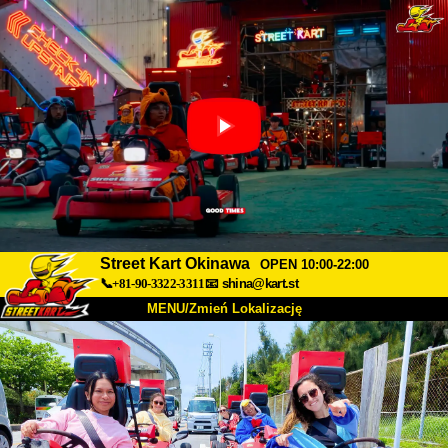
Street Kart Okinawa
OPEN 10:00-22:00
📞+81-90-3322-3311
📧
shina@kart.st
MENU/Zmień Lokalizację
TOP
O nas
Specyfikacja
Cena
Dojazd
Opinie
FAQ