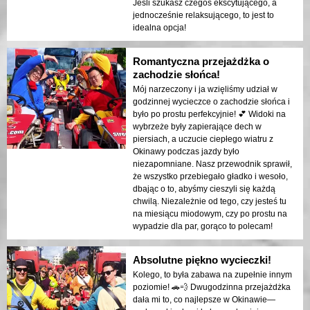
Jeśli szukasz czegoś ekscytującego, a
jednocześnie relaksującego, to jest to
idealna opcja!
Romantyczna przejażdżka o
zachodzie słońca!
Mój narzeczony i ja wzięliśmy udział w
godzinnej wycieczce o zachodzie słońca i
było po prostu perfekcyjnie! 💕 Widoki na
wybrzeże były zapierające dech w
piersiach, a uczucie ciepłego wiatru z
Okinawy podczas jazdy było
niezapomniane. Nasz przewodnik sprawił,
że wszystko przebiegało gładko i wesoło,
dbając o to, abyśmy cieszyli się każdą
chwilą. Niezależnie od tego, czy jesteś tu
na miesiącu miodowym, czy po prostu na
wypadzie dla par, gorąco to polecam!
Absolutne piękno wycieczki!
Kolego, to była zabawa na zupełnie innym
poziomie! 🚗💨 Dwugodzinna przejażdżka
dała mi to, co najlepsze w Okinawie—