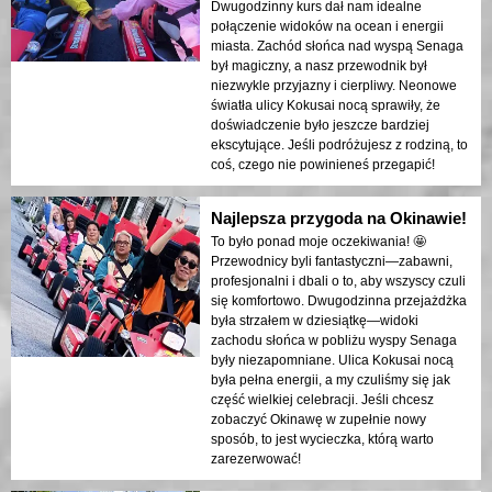
Dwugodzinny kurs dał nam idealne
połączenie widoków na ocean i energii
miasta. Zachód słońca nad wyspą Senaga
był magiczny, a nasz przewodnik był
niezwykle przyjazny i cierpliwy. Neonowe
światła ulicy Kokusai nocą sprawiły, że
doświadczenie było jeszcze bardziej
ekscytujące. Jeśli podróżujesz z rodziną, to
coś, czego nie powinieneś przegapić!
Najlepsza przygoda na Okinawie!
To było ponad moje oczekiwania! 🤩
Przewodnicy byli fantastyczni—zabawni,
profesjonalni i dbali o to, aby wszyscy czuli
się komfortowo. Dwugodzinna przejażdżka
była strzałem w dziesiątkę—widoki
zachodu słońca w pobliżu wyspy Senaga
były niezapomniane. Ulica Kokusai nocą
była pełna energii, a my czuliśmy się jak
część wielkiej celebracji. Jeśli chcesz
zobaczyć Okinawę w zupełnie nowy
sposób, to jest wycieczka, którą warto
zarezerwować!