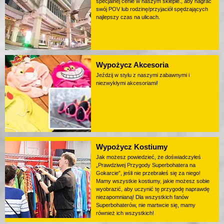
specjalnej cenie w naszym sklepie., aby nagrać
swój POV lub rodzinę/przyjaciół spędzających
najlepszy czas na ulicach.
Wypożycz Akcesoria
Jeździj w stylu z naszymi zabawnymi i
niezwykłymi akcesoriami!
Wypożycz Kostiumy
Jak możesz powiedzieć, że doświadczyłeś
„Prawdziwej Przygody Superbohatera na
Gokarcie”, jeśli nie przebrałeś się za niego!
Mamy wszystkie kostiumy, jakie możesz sobie
wyobrazić, aby uczynić tę przygodę naprawdę
niezapomnianą! Dla wszystkich fanów
Superbohaterów, nie martwcie się, mamy
również ich wszystkich!