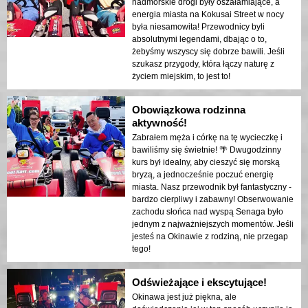
nadmorskie drogi były oszałamiające, a
energia miasta na Kokusai Street w nocy
była niesamowita! Przewodnicy byli
absolutnymi legendami, dbając o to,
żebyśmy wszyscy się dobrze bawili. Jeśli
szukasz przygody, która łączy naturę z
życiem miejskim, to jest to!
Obowiązkowa rodzinna
aktywność!
Zabrałem męża i córkę na tę wycieczkę i
bawiliśmy się świetnie! 🌴 Dwugodzinny
kurs był idealny, aby cieszyć się morską
bryzą, a jednocześnie poczuć energię
miasta. Nasz przewodnik był fantastyczny -
bardzo cierpliwy i zabawny! Obserwowanie
zachodu słońca nad wyspą Senaga było
jednym z najważniejszych momentów. Jeśli
jesteś na Okinawie z rodziną, nie przegap
tego!
Odświeżające i ekscytujące!
Okinawa jest już piękna, ale