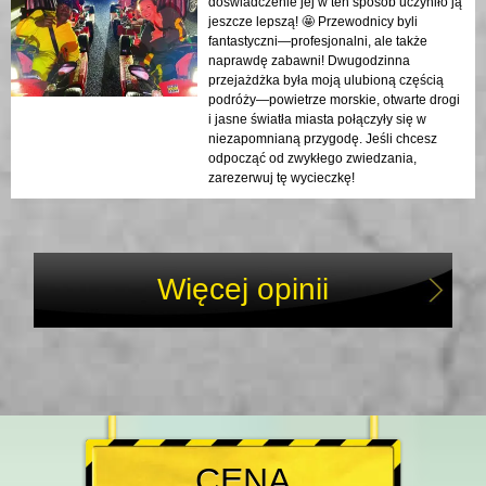
doświadczenie jej w ten sposób uczyniło ją
jeszcze lepszą! 🤩 Przewodnicy byli
fantastyczni—profesjonalni, ale także
naprawdę zabawni! Dwugodzinna
przejażdżka była moją ulubioną częścią
podróży—powietrze morskie, otwarte drogi
i jasne światła miasta połączyły się w
niezapomnianą przygodę. Jeśli chcesz
odpocząć od zwykłego zwiedzania,
zarezerwuj tę wycieczkę!
Więcej opinii
CENA