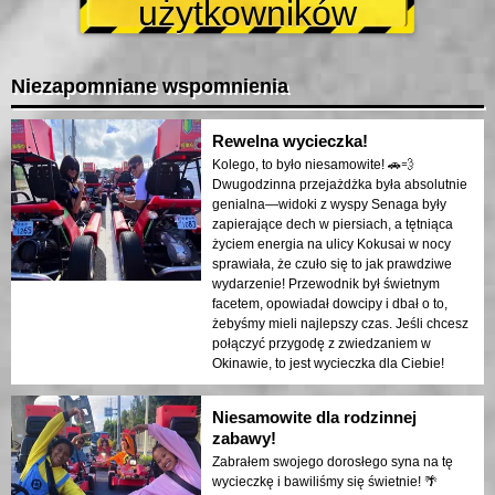
użytkowników
Niezapomniane wspomnienia
Rewelna wycieczka!
Kolego, to było niesamowite! 🚗💨
Dwugodzinna przejażdżka była absolutnie
genialna—widoki z wyspy Senaga były
zapierające dech w piersiach, a tętniąca
życiem energia na ulicy Kokusai w nocy
sprawiała, że czuło się to jak prawdziwe
wydarzenie! Przewodnik był świetnym
facetem, opowiadał dowcipy i dbał o to,
żebyśmy mieli najlepszy czas. Jeśli chcesz
połączyć przygodę z zwiedzaniem w
Okinawie, to jest wycieczka dla Ciebie!
Niesamowite dla rodzinnej
zabawy!
Zabrałem swojego dorosłego syna na tę
wycieczkę i bawiliśmy się świetnie! 🌴