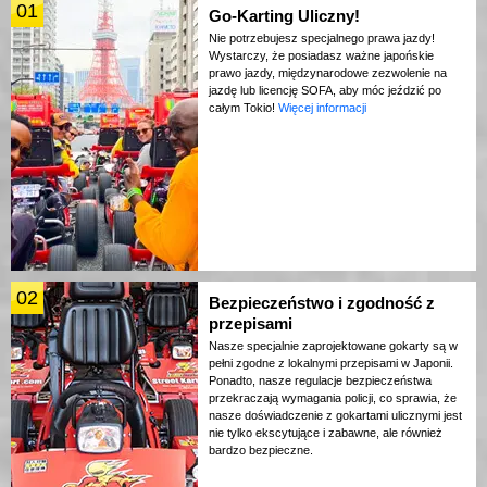
01
Go-Karting Uliczny!
Nie potrzebujesz specjalnego prawa jazdy!
Wystarczy, że posiadasz ważne japońskie
prawo jazdy, międzynarodowe zezwolenie na
jazdę lub licencję SOFA, aby móc jeździć po
całym Tokio!
Więcej informacji
02
Bezpieczeństwo i zgodność z
przepisami
Nasze specjalnie zaprojektowane gokarty są w
pełni zgodne z lokalnymi przepisami w Japonii.
Ponadto, nasze regulacje bezpieczeństwa
przekraczają wymagania policji, co sprawia, że
nasze doświadczenie z gokartami ulicznymi jest
nie tylko ekscytujące i zabawne, ale również
bardzo bezpieczne.