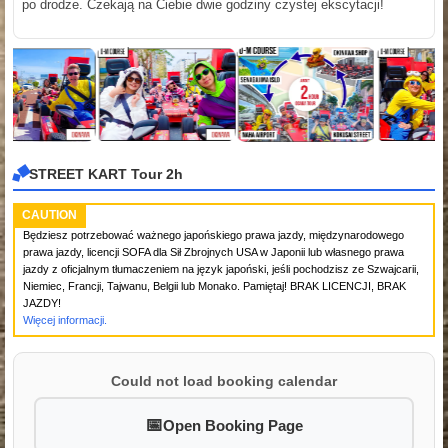
po drodze. Czekają na Ciebie dwie godziny czystej ekscytacji!
STREET KART Tour 2h
CAUTION
Będziesz potrzebować ważnego japońskiego prawa jazdy, międzynarodowego
prawa jazdy, licencji SOFA dla Sił Zbrojnych USA w Japonii lub własnego prawa
jazdy z oficjalnym tłumaczeniem na język japoński, jeśli pochodzisz ze Szwajcarii,
Niemiec, Francji, Tajwanu, Belgii lub Monako. Pamiętaj! BRAK LICENCJI, BRAK
JAZDY!
Więcej informacji.
Could not load booking calendar
Open Booking Page