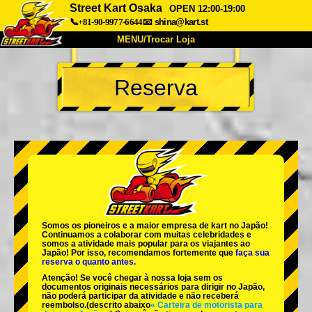
Street Kart Osaka
OPEN 12:00-19:00
📞+81-90-9977-6644
📧
shina@kart.st
MENU/Trocar Loja
INÍCIO
Reserva
Sobre
Especificações
Preços
Acesso
Opiniões
FAQ
Empresa
Reserva
Trocar Loja
Tokyo Shinagawa
Tokyo Akihabara#1
Tokyo Akihabara#2
Tokyo Shibuya
Somos os
pioneiros
e a
maior empresa de kart
no Japão!
Tokyo Shibuya Annex
Tokyo Bay
Continuamos a colaborar com
muitas celebridades
e
somos a
atividade mais popular
para os viajantes ao
Japão! Por isso, recomendamos fortemente que
faça sua
Tokyo Asakusa
Osaka
reserva o quanto antes.
Atenção! Se você chegar à nossa loja sem os
Okinawa
documentos originais necessários para dirigir no Japão,
não poderá participar da atividade e não receberá
reembolso.
(descrito abaixo
« Carteira de motorista para