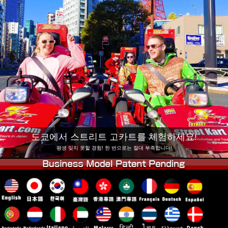
회사 정보
예약
지점 변경
도쿄 시나가와 #1
도쿄 아키하바라#1
도쿄 아키하바라#2
도쿄 시부야
도쿄 시부야 애넥스
도쿄 베이
도쿄 아사쿠사
오사카
오키나와
도쿄에서 스트리트 고카트를 체험하세요!
평생 잊지 못할 경험! 한 번으로는 절대 부족합니다!