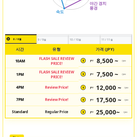
8 / 8월
9 / 9월
10 / 10월
11 / 11월
시간
유형
가격 (JPY)
FLASH SALE REVIEW
8,500 ~
10AM
JPY
/pax
¥
PRICE!
FLASH SALE REVIEW
7,500 ~
1PM
JPY
/pax
¥
PRICE!
12,000 ~
4PM
Review Price!
JPY
/pax
¥
17,500 ~
7PM
Review Price!
JPY
/pax
¥
25,000~
Standard
Regular Price
JPY
/pax
¥