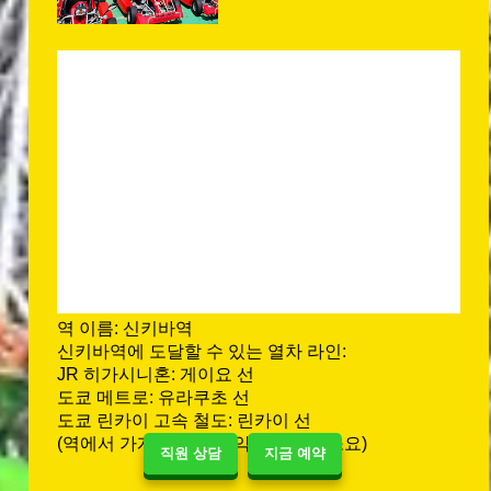
역 이름: 신키바역
신키바역에 도달할 수 있는 열차 라인:
JR 히가시니혼: 게이요 선
도쿄 메트로: 유라쿠초 선
도쿄 린카이 고속 철도: 린카이 선
(역에서 가게까지 도보 약 10~13분 소요)
직원 상담
지금 예약