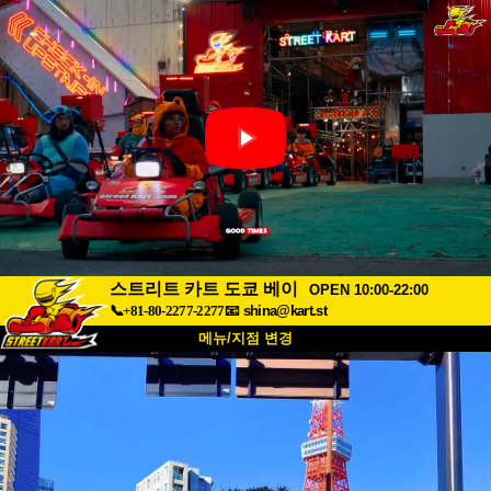
스트리트 카트 도쿄 베이
OPEN 10:00-22:00
📞+81-80-2277-2277
📧
shina@kart.st
메뉴/지점 변경
최상단
소개
사양
가격
접근성
고객 리뷰
자주 묻는 질문