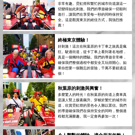
非常有趣。霓虹燈和繁忙的城市街道讓這一
切變得如此刺激。我們的導遊確保一切順利
進行，讓我們在享受每一秒的同時保持安
全。這是觀賞東京的絕佳方式，我強烈推
薦！
終極東京體驗！
好刺激！這次在秋葉原的卡丁車之旅真是瘋
狂。駛過街道，從卡丁車上看到著名地標，
真是一個獨特的體驗。我們的導遊非常棒，
確保我們整個過程中都安全又玩得開心。如
果你想要一個難忘的冒險，千萬不要錯過這
個！
秋葉原的刺激與興奮！
多麼驚人的時光！在秋葉原的街道上賽車真
是讓人腎上腺素飆升。穿梭於繁忙的城市街
道，欣賞霓虹燈的景色令人難以置信。我們
的導遊確保我們在保持安全的同時，整個過
程都充滿樂趣。我一定會再參加一次！