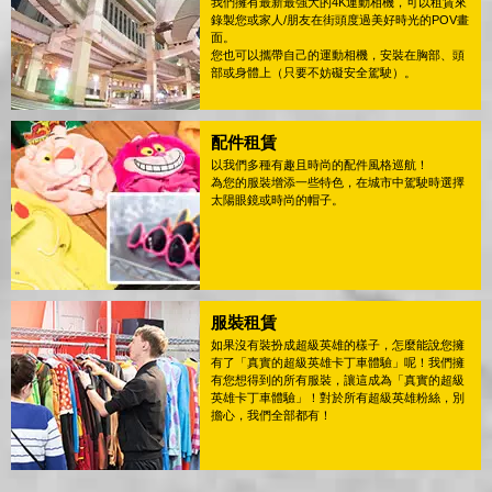
我們擁有最新最強大的4K運動相機，可以租賃來
錄製您或家人/朋友在街頭度過美好時光的POV畫
面。
您也可以攜帶自己的運動相機，安裝在胸部、頭
部或身體上（只要不妨礙安全駕駛）。
配件租賃
以我們多種有趣且時尚的配件風格巡航！
為您的服裝增添一些特色，在城市中駕駛時選擇
太陽眼鏡或時尚的帽子。
服裝租賃
如果沒有裝扮成超級英雄的樣子，怎麼能說您擁
有了「真實的超級英雄卡丁車體驗」呢！我們擁
有您想得到的所有服裝，讓這成為「真實的超級
英雄卡丁車體驗」！對於所有超級英雄粉絲，別
擔心，我們全部都有！