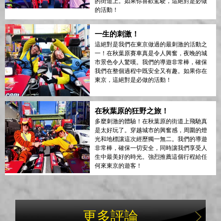
的街道上。如果你喜歡駕駛，這絕對是必做
的活動！
一生的刺激！
這絕對是我們在東京做過的最刺激的活動之
一！在秋葉原賽車真是令人興奮，夜晚的城
市景色令人驚嘆。我們的導遊非常棒，確保
我們在整個過程中既安全又有趣。如果你在
東京，這絕對是必做的活動！
在秋葉原的狂野之旅！
多麼刺激的體驗！在秋葉原的街道上飛馳真
是太好玩了。穿越城市的興奮感，周圍的燈
光和地標讓這次經歷獨一無二。我們的導遊
非常棒，確保一切安全，同時讓我們享受人
生中最美好的時光。強烈推薦這個行程給任
何來東京的遊客！
更多評論