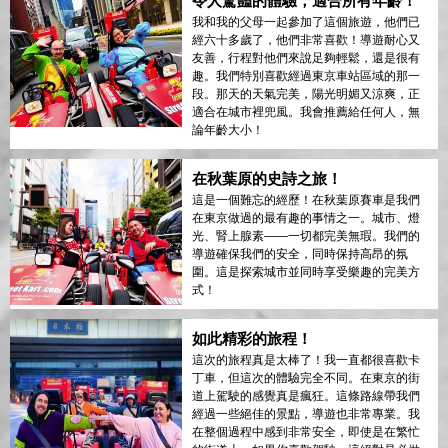
令人驚豔的體驗，適合所有年齡！
我和我的父母一起參加了這個旅遊，他們已
經六十多歲了，他們非常喜歡！導遊耐心又
友善，行程對他們來說足夠輕鬆，還是很有
趣。我們特別喜歡經過東京車站區域的那一
段。那天的天氣完美，陽光明媚又涼爽，正
適合在城市裡兜風。我會推薦給任何人，無
論年齡大小！
在秋葉原的史詩之旅！
這是一個難忘的經歷！在秋葉原賽車是我們
在東京做過的最有趣的事情之一。城市、燈
光、腎上腺素——一切都完美無瑕。我們的
導遊確保我們的安全，同時保持高昂的氛
圍。這是探索城市並同時享受樂趣的完美方
式！
如此精彩的旅程！
這次的旅程真是太棒了！我一直都很喜歡卡
丁車，但這次的體驗完全不同。在東京的街
道上駕駛的感覺真是瘋狂。這條路線帶我們
經過一些絕佳的景點，導遊也非常專業。我
在整個過程中感到非常安全，即使是在繁忙