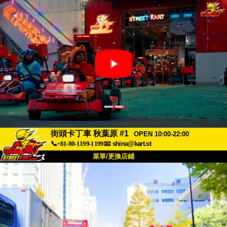
街頭卡丁車 秋葉原 #1
OPEN 10:00-22:00
📞+81-80-1199-1199
📧
shina@kart.st
菜單/更換店鋪
首頁
關於我們
規格
價格
交通資訊
顧客評價
常見問題