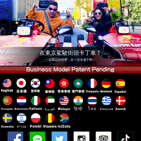
公司
預訂
更換店鋪
東京 品川 #1
東京 秋葉原 #1
東京 秋葉原 #2
東京 澀谷
東京 澀谷分店
東京灣
在東京駕駛街頭卡丁車！
東京 淺草
大阪
一次難忘的經歷，且一次永遠不夠！
沖繩