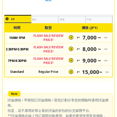
8月
9月
10月
11月
時間
類型
價格 (JPY)
FLASH SALE REVIEW
7,000 ~
10AM-1PM
JPY
/pax
¥
PRICE!
FLASH SALE REVIEW
8,000 ~
2:30PM-5:30PM
JPY
/pax
¥
PRICE!
FLASH SALE REVIEW
9,000 ~
7PM-8:30PM
JPY
/pax
¥
PRICE!
15,000~
Standard
Regular Price
JPY
/pax
¥
評論價格 / 早期預訂評論價格 / 當您計劃分享您的體驗時適用評論價
格。
但是，這不適用於禁止基於評論的折扣的社交媒體平台。
**評論價格在線上預訂期間自動應用。如果您希望使用常規價格，