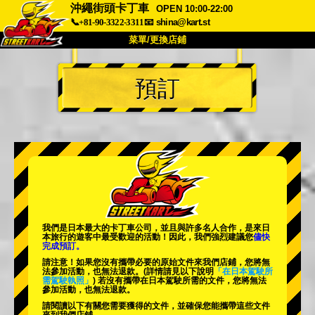
沖繩街頭卡丁車
OPEN 10:00-22:00
📞+81-90-3322-3311
📧
shina@kart.st
菜單/更換店鋪
首頁
預訂
關於我們
規格
價格
交通資訊
顧客評價
常見問題
公司
預訂
更換店鋪
東京 品川 #1
東京 秋葉原 #1
東京 秋葉原 #2
東京 澀谷
我們是日本最大的卡丁車公司，並且與
許多名人
合作，是來日
東京 澀谷分店
東京灣
本旅行的遊客中
最受歡迎的活動
！因此，我們強烈建議您
儘快
完成預訂。
東京 淺草
大阪
請注意！如果您沒有攜帶必要的原始文件來我們店鋪，您將無
法參加活動，也無法退款。
(詳情請見以下說明
「在日本駕駛所
需駕駛執照」
) 若沒有攜帶在日本駕駛所需的文件，您將無法
沖繩
參加活動，也無法退款。
請閱讀以下有關您需要獲得的文件，並確保您能攜帶這些文件